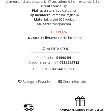
diametru: 1.2 cm, bratara: L: 17 cm, latime: 0.1 cm, extensie: 3.5 cm
Greutatea:
13 gr
Piatra:
cristal si cubic zirconia
Tip inchidere:
carabina, reglabila
Material:
argint 925 rodiat
Culoare:
transparenta
STOC EPUIZAT
Durata de livrare:
1-2 zile lucratoare
ALERTA STOC
Cod Produs:
5199S1N
Ai nevoie de ajutor?
0754242713
Cod EAN:
5941944003397
Adauga la Favorite
Cere informatii
AMBALARE CADOU PREMIUM LA