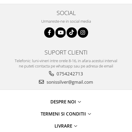
SOCIAL
Urmareste-ne in social media
SUPORT CLIENTI
Telefonic: luni-vineri intre orele 8-16, in afara acestui interval
ne puteti contacta pe whatsapp sau pe adresa de email
0754242713
sonissilver@gmail.com
DESPRE NOI
TERMENI SI CONDITII
LIVRARE