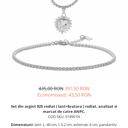
BIJUTERII PENTRU COPII
INELE
INELE
BUTONI
PIERCING
BRATARA TIP ROZARIU
SETURI BIJUTERII
LANTURI TIP ROZARIU
ACE DE CRAVATA
BRATARI PENTRU PICIOR
BUTONI
435,00 RON
391,50 RON
Economisesti:
43,50
RON
Set din argint 925 rodiat ( lant+bratara ) rodiat, analizat si
marcat de catre ANPC.
COD SKU: 5199S1N
Dimensiuni:
lant: L: 40 cm, l: 0.2 cm, extensie: 6 cm, pandantiv: