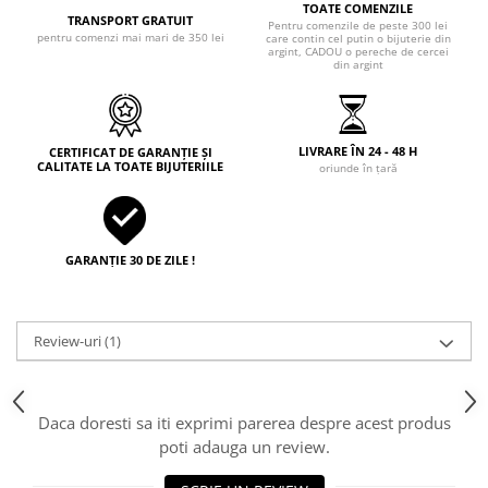
TOATE COMENZILE
TRANSPORT GRATUIT
Pentru comenzile de peste 300 lei
pentru comenzi mai mari de 350 lei
care contin cel putin o bijuterie din
argint, CADOU o pereche de cercei
din argint
LIVRARE ÎN 24 - 48 H
CERTIFICAT DE GARANȚIE ȘI
CALITATE LA TOATE BIJUTERIILE
oriunde în țară
GARANȚIE 30 DE ZILE !
Review-uri
(1)
Daca doresti sa iti exprimi parerea despre acest produs
poti adauga un review.