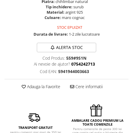
Piatra:
chihlimbar natural
Tip inchidere:
surub
Material:
argint 925
Culoare:
maro cognac
STOC EPUIZAT
Durata de livrare:
1-2 zile lucratoare
ALERTA STOC
Cod Produs:
559#9S1N
Ai nevoie de ajutor?
0754242713
Cod EAN:
5941944003663
Adauga la Favorite
Cere informatii
AMBALARE CADOU PREMIUM LA
TOATE COMENZILE
TRANSPORT GRATUIT
Pentru comenzile de peste 300 lei
pentru comenzi mai mari de 350 lei
care contin cel putin o bijuterie din