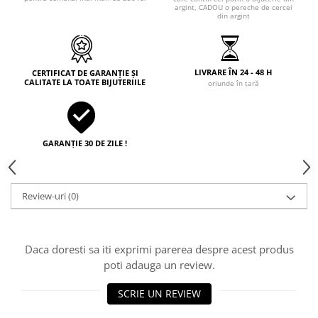
argint, CADOU o pereche de cercei
din argint
LIVRARE ÎN 24 - 48 H
CERTIFICAT DE GARANȚIE ȘI
CALITATE LA TOATE BIJUTERIILE
oriunde în țară
GARANȚIE 30 DE ZILE !
Review-uri
(0)
Daca doresti sa iti exprimi parerea despre acest produs
poti adauga un review.
SCRIE UN REVIEW