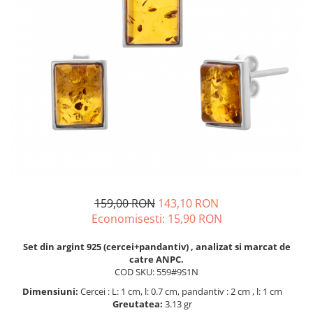
BIJUTERII PENTRU COPII
INELE
INELE
BUTONI
PIERCING
BRATARA TIP ROZARIU
SETURI BIJUTERII
LANTURI TIP ROZARIU
ACE DE CRAVATA
BRATARI PENTRU PICIOR
BUTONI
159,00 RON
143,10 RON
Economisesti:
15,90
RON
Set din argint 925 (cercei+pandantiv) , analizat si marcat de
catre ANPC.
COD SKU: 559#9S1N
Dimensiuni:
Cercei : L: 1 cm, l: 0.7 cm, pandantiv : 2 cm , l: 1 cm
Greutatea:
3.13 gr