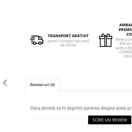
AMBA
PREMI
CO
TRANSPORT GRATUIT
Pentru co
pentru comenzi mai mari
300 lei 
de 350 lei
putin o bij
CADOU 
cerce
Review-uri
(0)
Daca doresti sa iti exprimi parerea despre acest 
SCRIE UN REVIEW