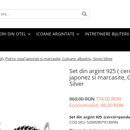
ERII DIN OTEL
ICOANE ARGINTATE
INTRETINERE BIJUTERII
l), Piatra: opal japonez si marcasite, Culoare: albastru, Sonis Silver
Set din argint 925 ( ce
japonez si marcasite, C
Silver
860,00 RON
774,00 RON
Economisesti:
86,00
RON
Set din argint 925 (cercei+panda
COD SKU: 5269S9N*9139I9N