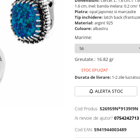
Dimensiuni:
Cercei: L: 1.6 cm, l: 1
1.6 cm, inel: banda inelara: 0.2 cm/
Piatra:
opal japonez si marcasite
Tip inchidere:
latch back (frantuz
Material:
argint 925
Culoare:
albastru
Marime
:
Greutate.
:
16.82 gr
STOC EPUIZAT
Durata de livrare:
1-2 zile lucrato
ALERTA STOC
Cod Produs:
5269S9N*9139I9N
Ai nevoie de ajutor?
0754242713
Cod EAN:
5941944003489