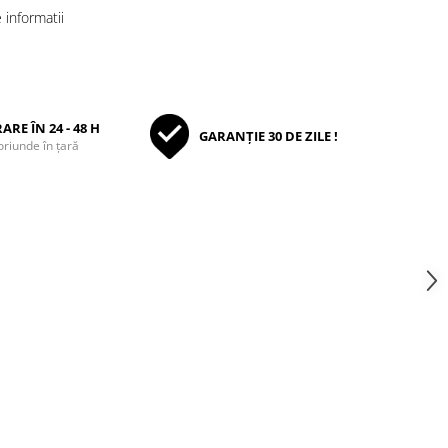
informatii
ARE ÎN 24 - 48 H
GARANȚIE 30 DE ZILE !
oriunde în țară