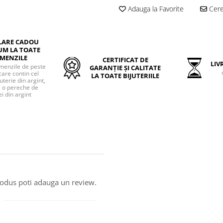
Adauga la Favorite
Cere 
LARE CADOU
UM LA TOATE
MENZILE
CERTIFICAT DE
LIVR
menzile de peste
GARANȚIE ȘI CALITATE
care contin cel
LA TOATE BIJUTERIILE
uterie din argint,
o pereche de
i din argint
produs poti adauga un review.