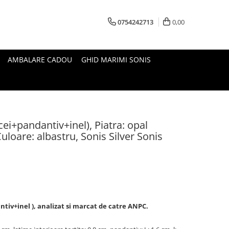
0754242713
0,00
AMBALARE CADOU
GHID MARIMI SONIS
rcei+pandantiv+inel), Piatra: opal
uloare: albastru, Sonis Silver Sonis
ntiv+inel ), analizat si marcat de catre ANPC.