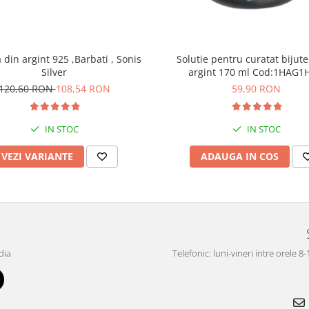
din argint 925 ,Barbati , Sonis
Solutie pentru curatat bijute
Silver
argint 170 ml Cod:1H
120,60 RON
108,54 RON
59,90 RON
IN STOC
IN STOC
VEZI VARIANTE
ADAUGA IN COS
dia
Telefonic: luni-vineri intre orele 8