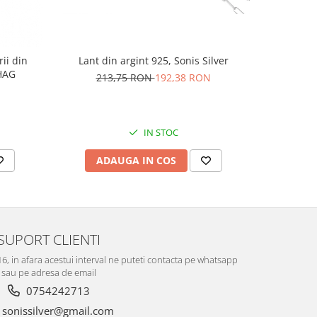
rii din
Lant din argint 925, Sonis Silver
Cercei di
AG1HAG
carlig af
213,75 RON
192,38 RON
Culoare:
74,
IN STOC
ADAUGA IN COS
V
SUPORT CLIENTI
-16, in afara acestui interval ne puteti contacta pe whatsapp
sau pe adresa de email
0754242713
sonissilver@gmail.com