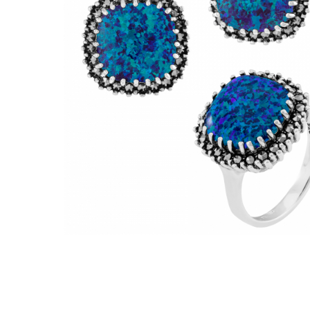
BIJUTERII PENTRU COPII
INELE
INELE
BUTONI
PIERCING
BRATARA TIP ROZARIU
SETURI BIJUTERII
LANTURI TIP ROZARIU
ACE DE CRAVATA
BRATARI PENTRU PICIOR
BUTONI