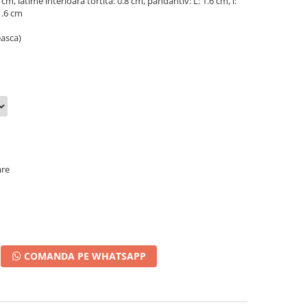
.6 cm, latime interioara tortita: 0.8 cm, pandantiv: L: 1.6 cm, l:
 1.6 cm
easca)
are
COMANDA PE WHATSAPP