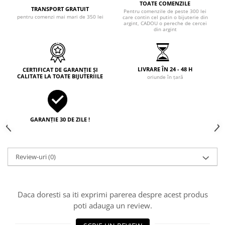
TOATE COMENZILE
TRANSPORT GRATUIT
Pentru comenzile de peste 300 lei
pentru comenzi mai mari de 350 lei
care contin cel putin o bijuterie din
argint, CADOU o pereche de cercei
din argint
LIVRARE ÎN 24 - 48 H
CERTIFICAT DE GARANȚIE ȘI
CALITATE LA TOATE BIJUTERIILE
oriunde în țară
GARANȚIE 30 DE ZILE !
Review-uri
(0)
Daca doresti sa iti exprimi parerea despre acest produs
poti adauga un review.