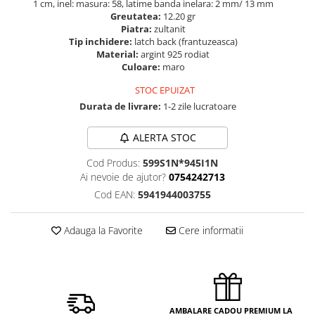
1 cm, inel: masura: 58, latime banda inelara: 2 mm/ 13 mm
Greutatea:
12.20 gr
Piatra:
zultanit
Tip inchidere:
latch back (frantuzeasca)
Material:
argint 925 rodiat
Culoare:
maro
STOC EPUIZAT
Durata de livrare:
1-2 zile lucratoare
ALERTA STOC
Cod Produs:
599S1N*945I1N
Ai nevoie de ajutor?
0754242713
Cod EAN:
5941944003755
Adauga la Favorite
Cere informatii
AMBALARE CADOU PREMIUM LA