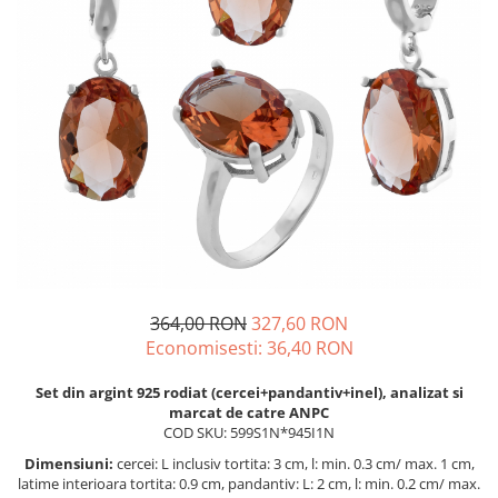
BIJUTERII PENTRU COPII
INELE
INELE
BUTONI
PIERCING
BRATARA TIP ROZARIU
SETURI BIJUTERII
LANTURI TIP ROZARIU
ACE DE CRAVATA
BRATARI PENTRU PICIOR
BUTONI
364,00 RON
327,60 RON
Economisesti:
36,40
RON
Set din argint 925 rodiat (cercei+pandantiv+inel), analizat si
marcat de catre ANPC
COD SKU: 599S1N*945I1N
Dimensiuni:
cercei: L inclusiv tortita: 3 cm, l: min. 0.3 cm/ max. 1 cm,
latime interioara tortita: 0.9 cm, pandantiv: L: 2 cm, l: min. 0.2 cm/ max.