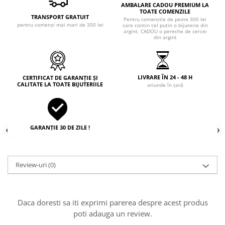
AMBALARE CADOU PREMIUM LA
TOATE COMENZILE
TRANSPORT GRATUIT
Pentru comenzile de peste 300 lei
pentru comenzi mai mari de 350 lei
care contin cel putin o bijuterie din
argint, CADOU o pereche de cercei
din argint
LIVRARE ÎN 24 - 48 H
CERTIFICAT DE GARANȚIE ȘI
CALITATE LA TOATE BIJUTERIILE
oriunde în țară
GARANȚIE 30 DE ZILE !
Review-uri
(0)
Daca doresti sa iti exprimi parerea despre acest produs
poti adauga un review.