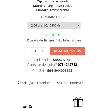
Tip inchidere:
surub
Material:
argint 925 rodiat
Culoare:
transparenta
Greutate totala
:
IN STOC
Durata de livrare:
1-2 zile lucratoare
ADAUGA IN COS
Cod Produs:
545S7N-XL
Ai nevoie de ajutor?
0754242713
Cod EAN:
5941944003625
Adauga la Favorite
Cere informatii