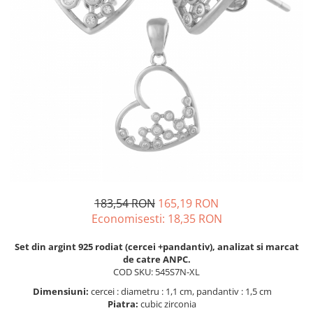
BIJUTERII PENTRU COPII
INELE
INELE
BUTONI
PIERCING
BRATARA TIP ROZARIU
SETURI BIJUTERII
LANTURI TIP ROZARIU
ACE DE CRAVATA
BRATARI PENTRU PICIOR
BUTONI
183,54 RON
165,19 RON
Economisesti:
18,35
RON
Set din argint 925 rodiat (cercei +pandantiv), analizat si marcat
de catre ANPC.
COD SKU: 545S7N-XL
Dimensiuni:
cercei : diametru : 1,1 cm, pandantiv : 1,5 cm
Piatra:
cubic zirconia