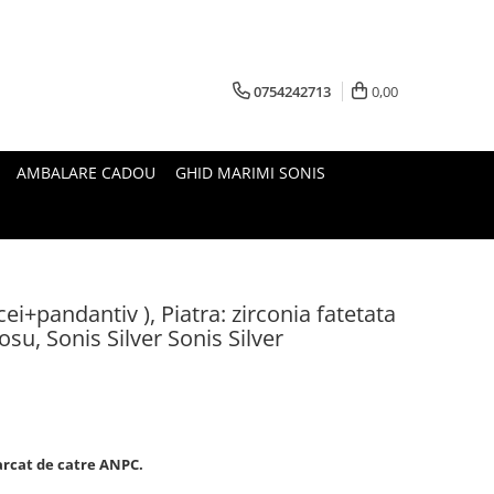
0754242713
0,00
AMBALARE CADOU
GHID MARIMI SONIS
cei+pandantiv ), Piatra: zirconia fatetata
osu, Sonis Silver Sonis Silver
marcat de catre ANPC.