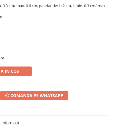
min. 0.3 cm/ max. 0.6 cm, pandantiv: L: 2 cm, l: min. 0.3 cm/ max.
te
are
A IN COS
COMANDA PE WHATSAPP
informatii