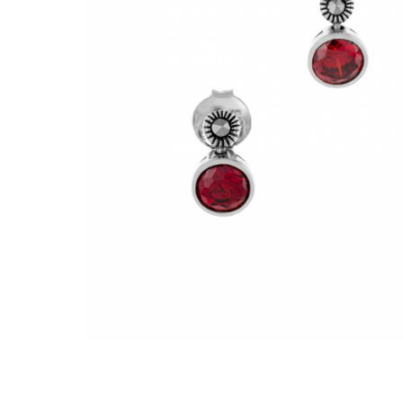
BIJUTERII PENTRU COPII
INELE
INELE
BUTONI
PIERCING
BRATARA TIP ROZARIU
SETURI BIJUTERII
LANTURI TIP ROZARIU
ACE DE CRAVATA
BRATARI PENTRU PICIOR
BUTONI