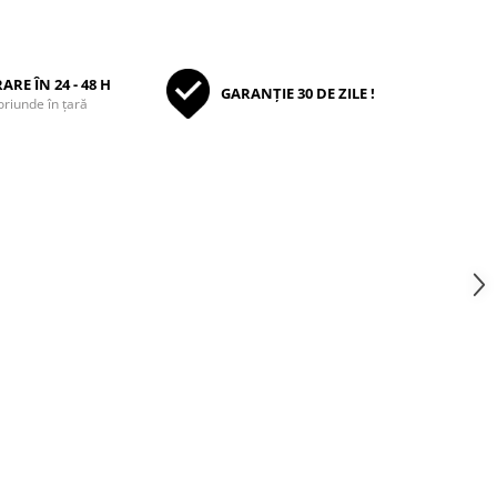
ARE ÎN 24 - 48 H
GARANȚIE 30 DE ZILE !
oriunde în țară