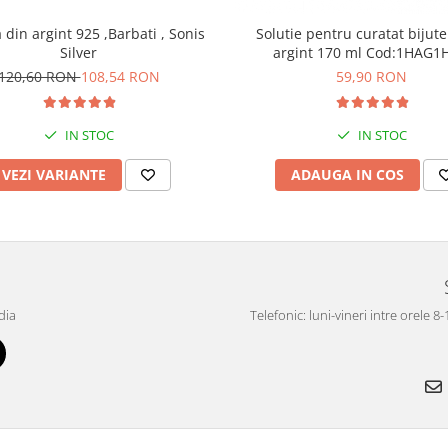
din argint 925 ,Barbati , Sonis
Solutie pentru curatat bijute
Silver
argint 170 ml Cod:1H
120,60 RON
108,54 RON
59,90 RON
IN STOC
IN STOC
VEZI VARIANTE
ADAUGA IN COS
dia
Telefonic: luni-vineri intre orele 8