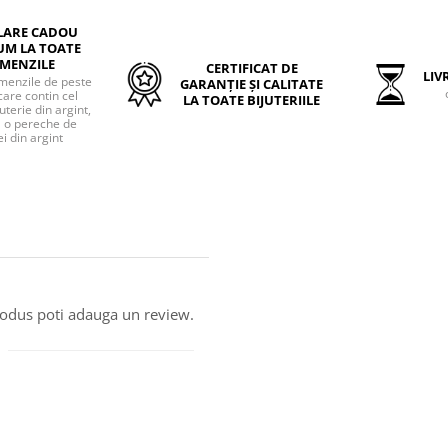
LARE CADOU
UM LA TOATE
MENZILE
CERTIFICAT DE
LIVR
menzile de peste
GARANȚIE ȘI CALITATE
care contin cel
LA TOATE BIJUTERIILE
uterie din argint,
o pereche de
i din argint
produs poti adauga un review.