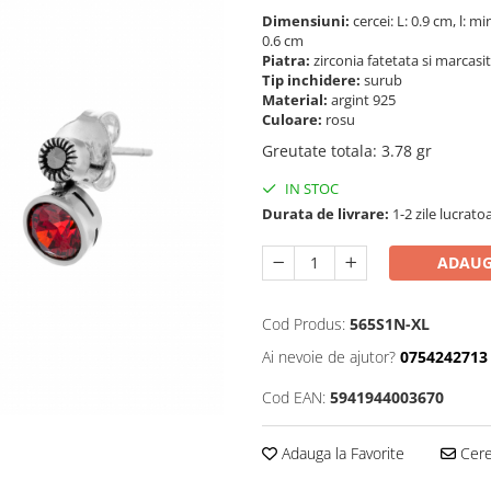
Dimensiuni:
cercei: L: 0.9 cm, l: 
0.6 cm
Piatra:
zirconia fatetata si marcasi
Tip inchidere:
surub
Material:
argint 925
Culoare:
rosu
Greutate totala
:
3.78 gr
IN STOC
Durata de livrare:
1-2 zile lucrato
ADAUG
Cod Produs:
565S1N-XL
Ai nevoie de ajutor?
0754242713
Cod EAN:
5941944003670
Adauga la Favorite
Cere 