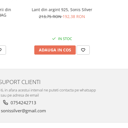
rii din
Lant din argint 925, Sonis Silver
Cercei di
AG1HAG
carlig af
213,75 RON
192,38 RON
Culoare:
74,
IN STOC
ADAUGA IN COS
V
SUPORT CLIENTI
-16, in afara acestui interval ne puteti contacta pe whatsapp
sau pe adresa de email
0754242713
sonissilver@gmail.com