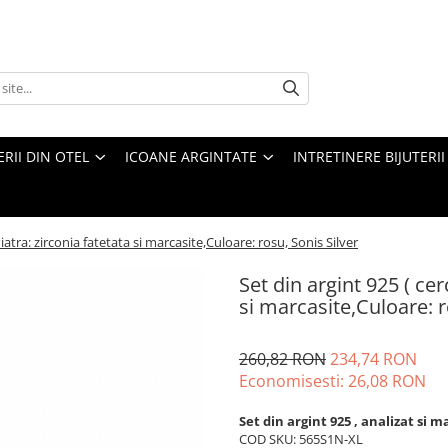
ERII DIN OTEL
ICOANE ARGINTATE
INTRETINERE BIJUTERII
iatra: zirconia fatetata si marcasite,Culoare: rosu, Sonis Silver
Set din argint 925 ( cer
si marcasite,Culoare: r
260,82 RON
234,74 RON
Economisesti:
26,08
RON
Set din argint 925 , analizat si 
COD SKU: 565S1N-XL