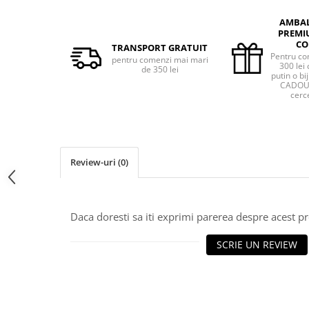
AMBA
PREMI
CO
TRANSPORT GRATUIT
Pentru co
pentru comenzi mai mari
300 lei 
de 350 lei
putin o bij
CADOU 
cerce
Review-uri
(0)
Daca doresti sa iti exprimi parerea despre acest 
SCRIE UN REVIEW