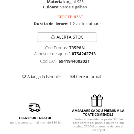
Material:
argint 925
Culoare:
verde si galben
STOC EPUIZAT
Durata de livrare:
1-2 zile lucratoare
ALERTA STOC
Cod Produs:
735P8N
Ai nevoie de ajutor?
0754242713
Cod EAN:
5941944003021
Adauga la Favorite
Cere informatii
AMBALARE CADOU PREMIUM LA
TOATE COMENZILE
TRANSPORT GRATUIT
Pentru comenzile de peste 300 lei
pentru comenzi mai mari de 350 lei
care contin cel putin o bijuterie din
argint, CADOU o pereche de cercei
din argint