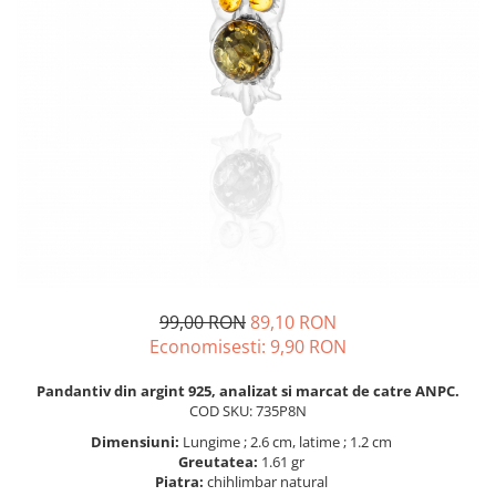
BIJUTERII PENTRU COPII
INELE
INELE
BUTONI
PIERCING
BRATARA TIP ROZARIU
SETURI BIJUTERII
LANTURI TIP ROZARIU
ACE DE CRAVATA
BRATARI PENTRU PICIOR
BUTONI
99,00 RON
89,10 RON
Economisesti:
9,90
RON
Pandantiv din argint 925, analizat si marcat de catre ANPC.
COD SKU: 735P8N
Dimensiuni:
Lungime ; 2.6 cm, latime ; 1.2 cm
Greutatea:
1.61 gr
Piatra:
chihlimbar natural