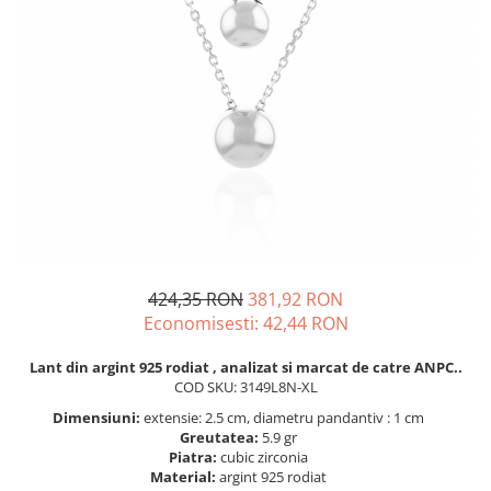
BIJUTERII PENTRU COPII
INELE
INELE
BUTONI
PIERCING
BRATARA TIP ROZARIU
SETURI BIJUTERII
LANTURI TIP ROZARIU
ACE DE CRAVATA
BRATARI PENTRU PICIOR
BUTONI
424,35 RON
381,92 RON
Economisesti:
42,44
RON
Lant din argint 925 rodiat , analizat si marcat de catre ANPC..
COD SKU: 3149L8N-XL
Dimensiuni:
extensie: 2.5 cm, diametru pandantiv : 1 cm
Greutatea:
5.9 gr
Piatra:
cubic zirconia
Material:
argint 925 rodiat