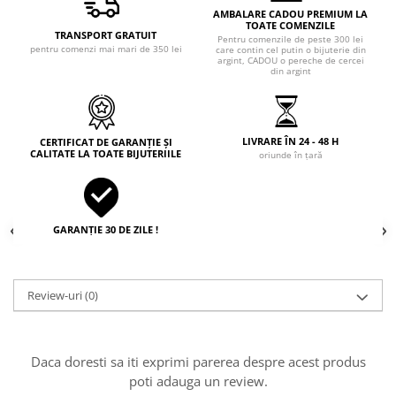
AMBALARE CADOU PREMIUM LA
TOATE COMENZILE
TRANSPORT GRATUIT
Pentru comenzile de peste 300 lei
pentru comenzi mai mari de 350 lei
care contin cel putin o bijuterie din
argint, CADOU o pereche de cercei
din argint
LIVRARE ÎN 24 - 48 H
CERTIFICAT DE GARANȚIE ȘI
CALITATE LA TOATE BIJUTERIILE
oriunde în țară
GARANȚIE 30 DE ZILE !
Review-uri
(0)
Daca doresti sa iti exprimi parerea despre acest produs
poti adauga un review.