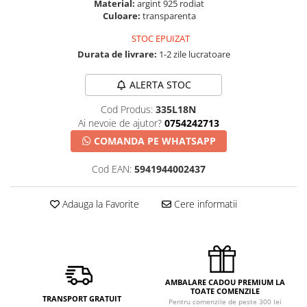
Material:
argint 925 rodiat
Culoare:
transparenta
STOC EPUIZAT
Durata de livrare:
1-2 zile lucratoare
ALERTA STOC
Cod Produs:
335L18N
Ai nevoie de ajutor?
0754242713
COMANDA PE WHATSAPP
Cod EAN:
5941944002437
Adauga la Favorite
Cere informatii
AMBALARE CADOU PREMIUM LA
TOATE COMENZILE
TRANSPORT GRATUIT
Pentru comenzile de peste 300 lei