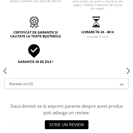
pentru comenzi mai mari de 350 lei
care contin cel putin o bijuterie din
argint, CADOU o pereche de cercei
din argint
LIVRARE ÎN 24 - 48 H
CERTIFICAT DE GARANȚIE ȘI
CALITATE LA TOATE BIJUTERIILE
oriunde în țară
GARANȚIE 30 DE ZILE !
Review-uri
(0)
Daca doresti sa iti exprimi parerea despre acest produs
poti adauga un review.
SCRIE UN REVIEW