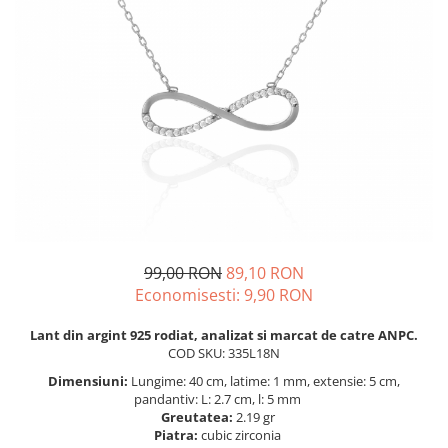
BIJUTERII PENTRU COPII
INELE
INELE
BUTONI
PIERCING
BRATARA TIP ROZARIU
SETURI BIJUTERII
LANTURI TIP ROZARIU
ACE DE CRAVATA
BRATARI PENTRU PICIOR
BUTONI
99,00 RON
89,10 RON
Economisesti:
9,90
RON
Lant din argint 925 rodiat, analizat si marcat de catre ANPC.
COD SKU: 335L18N
Dimensiuni:
Lungime: 40 cm, latime: 1 mm, extensie: 5 cm,
pandantiv: L: 2.7 cm, l: 5 mm
Greutatea:
2.19 gr
Piatra:
cubic zirconia