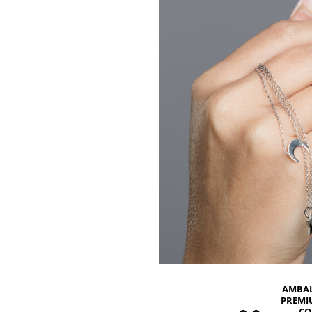
BIJUTERII PENTRU COPII
INELE
INELE
BUTONI
PIERCING
BRATARA TIP ROZARIU
SETURI BIJUTERII
LANTURI TIP ROZARIU
ACE DE CRAVATA
BRATARI PENTRU PICIOR
BUTONI
AMBA
PREMI
CO