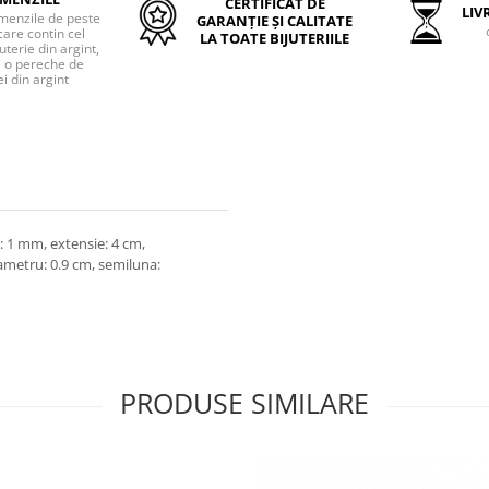
CERTIFICAT DE
LIVR
menzile de peste
GARANȚIE ȘI CALITATE
care contin cel
LA TOATE BIJUTERIILE
uterie din argint,
o pereche de
i din argint
: 1 mm, extensie: 4 cm,
ametru: 0.9 cm, semiluna:
PRODUSE SIMILARE