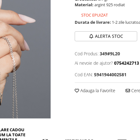
Material:
argint 925 rodiat
STOC EPUIZAT
Durata de livrare:
1-2 zile lucrato
ALERTA STOC
Cod Produs:
349#9L20
Ai nevoie de ajutor?
0754242713
Cod EAN:
5941944002581
Adauga la Favorite
Cere 
LARE CADOU
UM LA TOATE
MENZILE