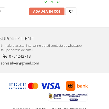
IN STOC
ADAUGA IN COS
V
SUPORT CLIENTI
-16, in afara acestui interval ne puteti contacta pe whatsapp
sau pe adresa de email
0754242713
sonissilver@gmail.com