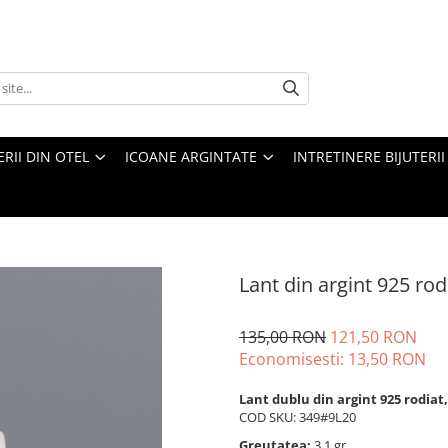
ERII DIN OTEL
ICOANE ARGINTATE
INTRETINERE BIJUTERII
Lant din argint 925 rod
135,00 RON
121,50 RON
Economisesti:
13,50
RON
Lant dublu din argint 925 rodiat
COD SKU: 349#9L20
Greutatea:
3.1 gr