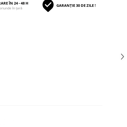
ARE ÎN 24 - 48 H
GARANȚIE 30 DE ZILE !
oriunde în țară