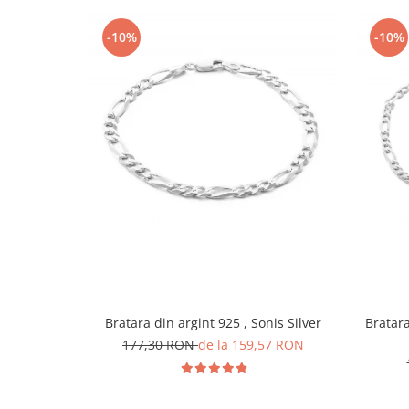
-10%
-10%
Bratara din argint 925 , Sonis Silver
Bratara 
177,30 RON
de la 159,57 RON