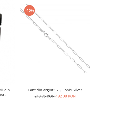
-10%
-10%
rii din
Lant din argint 925, Sonis Silver
Cercei di
AG1HAG
carlig af
213,75 RON
192,38 RON
Culoare:
74,