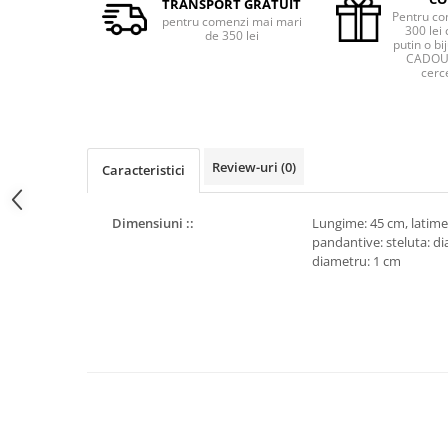
TRANSPORT GRATUIT
Pentru co
pentru comenzi mai mari
300 lei 
de 350 lei
putin o bij
CADOU 
cerce
Review-uri
(0)
Caracteristici
Dimensiuni ::
Lungime: 45 cm, latime
pandantive: steluta: di
diametru: 1 cm