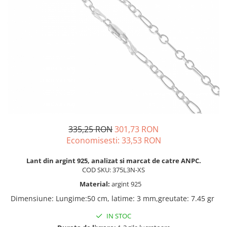
BIJUTERII PENTRU COPII
INELE
INELE
BUTONI
PIERCING
BRATARA TIP ROZARIU
SETURI BIJUTERII
LANTURI TIP ROZARIU
ACE DE CRAVATA
BRATARI PENTRU PICIOR
BUTONI
335,25 RON
301,73 RON
Economisesti:
33,53
RON
Lant din argint 925, analizat si marcat de catre ANPC.
COD SKU: 375L3N-XS
Material:
argint 925
Dimensiune
:
Lungime:50 cm, latime: 3 mm,greutate: 7.45 gr
IN STOC