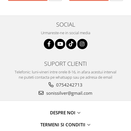
SOCIAL
Urmareste-ne in social media
SUPORT CLIENTI
Telefonic: luni-vineri intre orele 8-16, in afara acestui interval
ne puteti contacta pe whatsapp sau pe adresa de email
0754242713
sonissilver@gmail.com
DESPRE NOI
TERMENI SI CONDITII