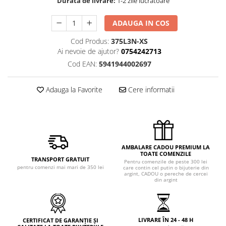
Durata de livrare:
1-2 zile lucratoare
ADAUGA IN COS
Cod Produs:
375L3N-XS
Ai nevoie de ajutor?
0754242713
Cod EAN:
5941944002697
Adauga la Favorite
Cere informatii
AMBALARE CADOU PREMIUM LA
TOATE COMENZILE
TRANSPORT GRATUIT
Pentru comenzile de peste 300 lei
pentru comenzi mai mari de 350 lei
care contin cel putin o bijuterie din
argint, CADOU o pereche de cercei
din argint
LIVRARE ÎN 24 - 48 H
CERTIFICAT DE GARANȚIE ȘI