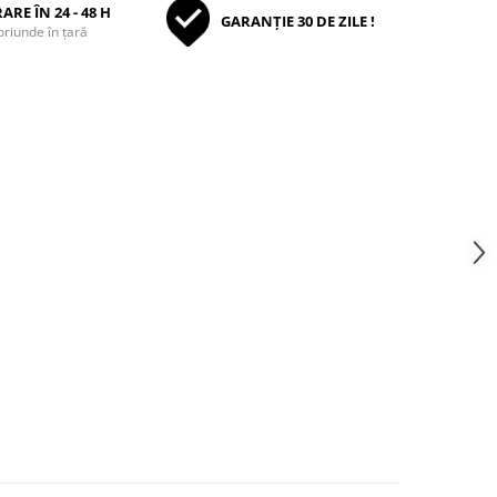
ARE ÎN 24 - 48 H
GARANȚIE 30 DE ZILE !
oriunde în țară