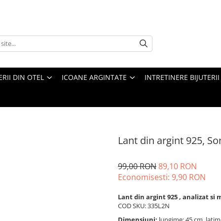
ERII DIN OTEL
ICOANE ARGINTATE
INTRETINERE BIJUTERII
Lant din argint 925, Son
99,00 RON
89,10 RON
Economisesti:
9,90
RON
Lant din argint 925 , analizat si
COD SKU: 335L2N
Dimensiuni:
lungime: 45 cm, lati