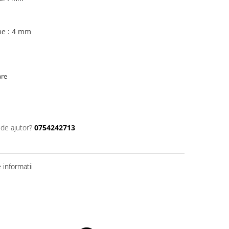
me : 4 mm
are
 de ajutor?
0754242713
informatii