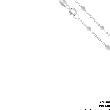
BIJUTERII PENTRU COPII
INELE
INELE
BUTONI
PIERCING
BRATARA TIP ROZARIU
SETURI BIJUTERII
LANTURI TIP ROZARIU
ACE DE CRAVATA
BRATARI PENTRU PICIOR
BUTONI
AMBA
PREMI
CO