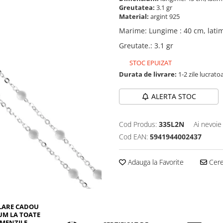
Greutatea:
3.1 gr
Material:
argint 925
Marime
:
Lungime : 40 cm, lati
Greutate.
:
3.1 gr
STOC EPUIZAT
Durata de livrare:
1-2 zile lucrato
ALERTA STOC
Cod Produs:
335L2N
Ai nevoie
Cod EAN:
5941944002437
Adauga la Favorite
Cere 
LARE CADOU
UM LA TOATE
MENZILE