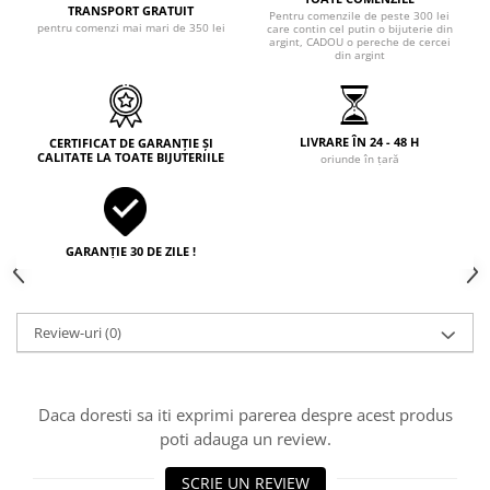
TRANSPORT GRATUIT
Pentru comenzile de peste 300 lei
pentru comenzi mai mari de 350 lei
care contin cel putin o bijuterie din
argint, CADOU o pereche de cercei
din argint
LIVRARE ÎN 24 - 48 H
CERTIFICAT DE GARANȚIE ȘI
CALITATE LA TOATE BIJUTERIILE
oriunde în țară
GARANȚIE 30 DE ZILE !
Review-uri
(0)
Daca doresti sa iti exprimi parerea despre acest produs
poti adauga un review.
SCRIE UN REVIEW