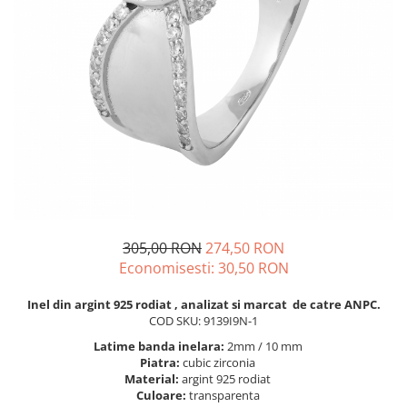
BIJUTERII PENTRU COPII
INELE
INELE
BUTONI
PIERCING
BRATARA TIP ROZARIU
SETURI BIJUTERII
LANTURI TIP ROZARIU
ACE DE CRAVATA
BRATARI PENTRU PICIOR
BUTONI
305,00 RON
274,50 RON
Economisesti:
30,50
RON
Inel din argint 925 rodiat , analizat si marcat de catre ANPC.
COD SKU: 9139I9N-1
Latime banda inelara:
2mm / 10 mm
Piatra:
cubic zirconia
Material:
argint 925 rodiat
Culoare:
transparenta