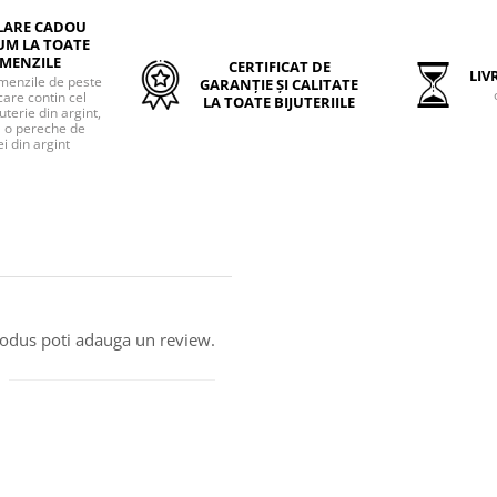
LARE CADOU
UM LA TOATE
MENZILE
CERTIFICAT DE
LIVR
menzile de peste
GARANȚIE ȘI CALITATE
care contin cel
LA TOATE BIJUTERIILE
uterie din argint,
o pereche de
i din argint
produs poti adauga un review.