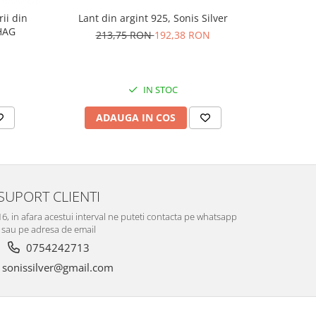
rii din
Lant din argint 925, Sonis Silver
Cercei di
AG1HAG
carlig af
213,75 RON
192,38 RON
Culoare:
74,
IN STOC
ADAUGA IN COS
V
SUPORT CLIENTI
-16, in afara acestui interval ne puteti contacta pe whatsapp
sau pe adresa de email
0754242713
sonissilver@gmail.com