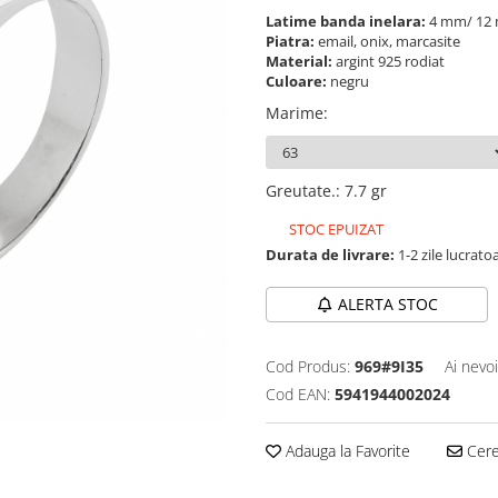
Latime banda inelara:
4 mm/ 1
Piatra:
email, onix, marcasite
Material:
argint 925 rodiat
Culoare:
negru
Marime
:
Greutate.
:
7.7 gr
STOC EPUIZAT
Durata de livrare:
1-2 zile lucrato
ALERTA STOC
Cod Produs:
969#9I35
Ai nevo
Cod EAN:
5941944002024
Adauga la Favorite
Cere 