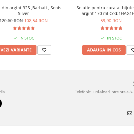
din argint 925 ,Barbati , Sonis
Solutie pentru curatat bijute
Silver
argint 170 ml Cod:1H
120,60 RON
108,54 RON
59,90 RON
IN STOC
IN STOC
VEZI VARIANTE
ADAUGA IN COS
dia
Telefonic: luni-vineri intre orele 8