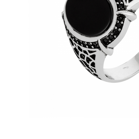
BIJUTERII PENTRU COPII
INELE
INELE
BUTONI
PIERCING
BRATARA TIP ROZARIU
SETURI BIJUTERII
LANTURI TIP ROZARIU
ACE DE CRAVATA
BRATARI PENTRU PICIOR
BUTONI