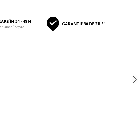
ARE ÎN 24 - 48 H
GARANȚIE 30 DE ZILE !
oriunde în țară