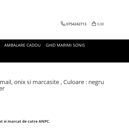
0754242713
0,00
AMBALARE CADOU
GHID MARIMI SONIS
email, onix si marcasite , Culoare : negru
ver
zat si marcat de catre ANPC.