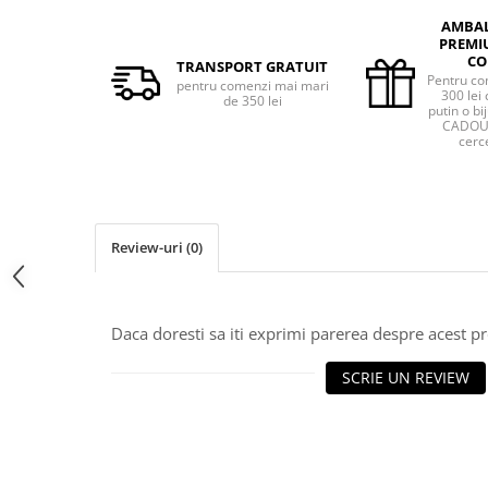
AMBA
PREMI
CO
TRANSPORT GRATUIT
Pentru co
pentru comenzi mai mari
300 lei 
de 350 lei
putin o bij
CADOU 
cerce
Review-uri
(0)
Daca doresti sa iti exprimi parerea despre acest 
SCRIE UN REVIEW