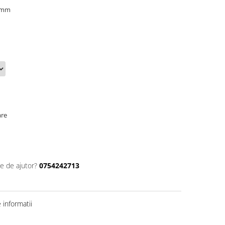
2 mm
are
ie de ajutor?
0754242713
informatii