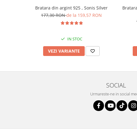
Bratara din argint 925 , Sonis Silver
Bratara 
177,30 RON
de la 159,57 RON
IN STOC
VEZI VARIANTE
SOCIAL
Urmareste-ne in social me