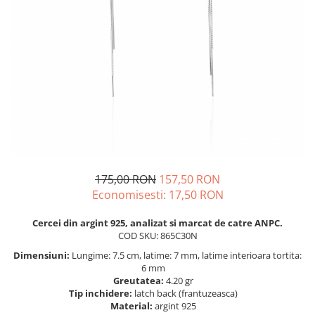
BIJUTERII PENTRU COPII
INELE
INELE
BUTONI
PIERCING
BRATARA TIP ROZARIU
SETURI BIJUTERII
LANTURI TIP ROZARIU
ACE DE CRAVATA
BRATARI PENTRU PICIOR
BUTONI
175,00 RON
157,50 RON
Economisesti:
17,50
RON
Cercei din argint 925, analizat si marcat de catre ANPC.
COD SKU: 865C30N
Dimensiuni:
Lungime: 7.5 cm, latime: 7 mm, latime interioara tortita:
6 mm
Greutatea:
4.20 gr
Tip inchidere:
latch back (frantuzeasca)
Material:
argint 925