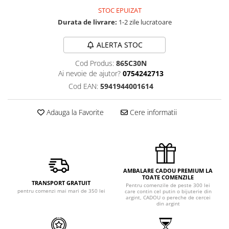
STOC EPUIZAT
Durata de livrare:
1-2 zile lucratoare
ALERTA STOC
Cod Produs:
865C30N
Ai nevoie de ajutor?
0754242713
Cod EAN:
5941944001614
Adauga la Favorite
Cere informatii
AMBALARE CADOU PREMIUM LA
TOATE COMENZILE
TRANSPORT GRATUIT
Pentru comenzile de peste 300 lei
pentru comenzi mai mari de 350 lei
care contin cel putin o bijuterie din
argint, CADOU o pereche de cercei
din argint