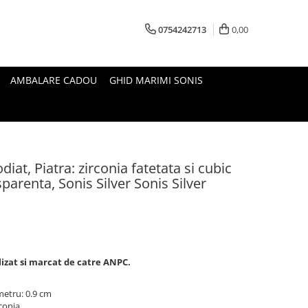
0754242713
0,00
AMBALARE CADOU
GHID MARIMI SONIS
diat, Piatra: zirconia fatetata si cubic
sparenta, Sonis Silver Sonis Silver
lizat si marcat de catre ANPC.
metru: 0.9 cm
rconia