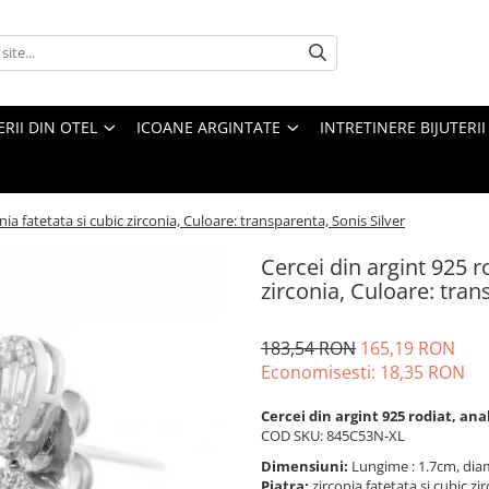
ERII DIN OTEL
ICOANE ARGINTATE
INTRETINERE BIJUTERII
onia fatetata si cubic zirconia, Culoare: transparenta, Sonis Silver
Cercei din argint 925 ro
zirconia, Culoare: tran
183,54 RON
165,19 RON
Economisesti:
18,35
RON
Cercei din argint 925 rodiat, ana
COD SKU: 845C53N-XL
Dimensiuni:
Lungime : 1.7cm, dia
Piatra:
zirconia fatetata si cubic zi