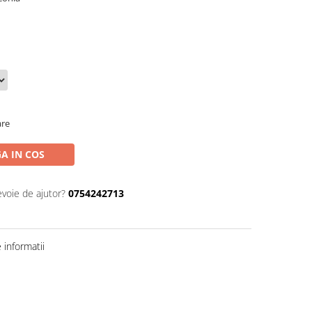
are
A IN COS
evoie de ajutor?
0754242713
informatii