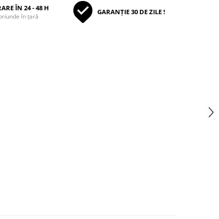
ARE ÎN 24 - 48 H
GARANȚIE 30 DE ZILE !
oriunde în țară