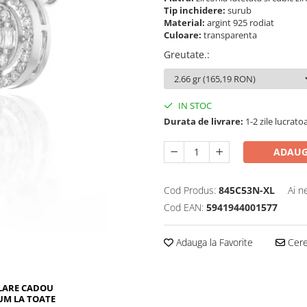
Tip inchidere:
surub
Material:
argint 925 rodiat
Culoare:
transparenta
Greutate.
:
IN STOC
Durata de livrare:
1-2 zile lucrato
ADAUG
Cod Produs:
845C53N-XL
Ai n
Cod EAN:
5941944001577
Adauga la Favorite
Cere 
LARE CADOU
UM LA TOATE