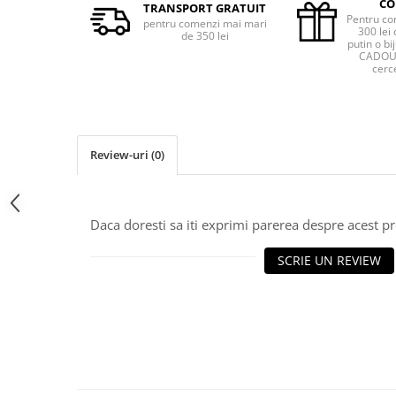
CO
TRANSPORT GRATUIT
Pentru co
pentru comenzi mai mari
300 lei 
de 350 lei
putin o bij
CADOU 
cerce
Review-uri
(0)
Daca doresti sa iti exprimi parerea despre acest 
SCRIE UN REVIEW