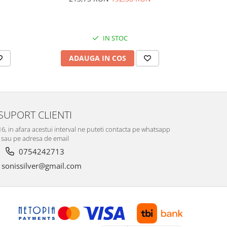
Culoare:
74,
IN STOC
ADAUGA IN COS
V
SUPORT CLIENTI
-16, in afara acestui interval ne puteti contacta pe whatsapp
sau pe adresa de email
0754242713
sonissilver@gmail.com