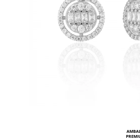
BIJUTERII PENTRU COPII
INELE
INELE
BUTONI
PIERCING
BRATARA TIP ROZARIU
SETURI BIJUTERII
LANTURI TIP ROZARIU
ACE DE CRAVATA
BRATARI PENTRU PICIOR
BUTONI
AMBA
PREMI