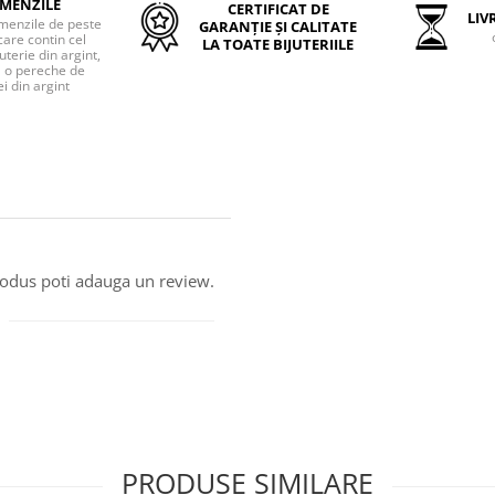
MENZILE
CERTIFICAT DE
LIVR
menzile de peste
GARANȚIE ȘI CALITATE
care contin cel
LA TOATE BIJUTERIILE
uterie din argint,
o pereche de
i din argint
produs poti adauga un review.
PRODUSE SIMILARE