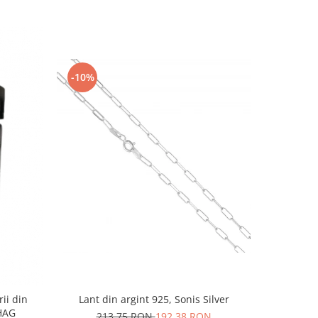
-10%
-10%
rii din
Lant din argint 925, Sonis Silver
Cercei di
AG1HAG
carlig af
213,75 RON
192,38 RON