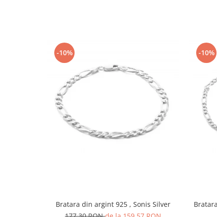
-10%
-10%
Bratara din argint 925 , Sonis Silver
Bratara 
177,30 RON
de la 159,57 RON