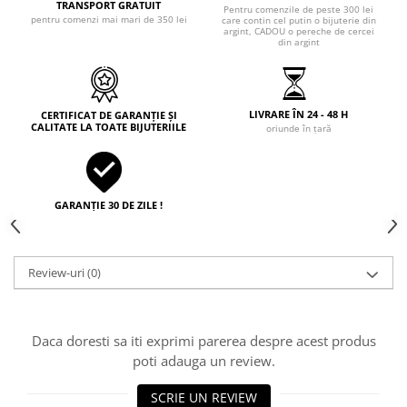
TRANSPORT GRATUIT
Pentru comenzile de peste 300 lei
pentru comenzi mai mari de 350 lei
care contin cel putin o bijuterie din
argint, CADOU o pereche de cercei
din argint
LIVRARE ÎN 24 - 48 H
CERTIFICAT DE GARANȚIE ȘI
CALITATE LA TOATE BIJUTERIILE
oriunde în țară
GARANȚIE 30 DE ZILE !
Review-uri
(0)
Daca doresti sa iti exprimi parerea despre acest produs
poti adauga un review.
SCRIE UN REVIEW