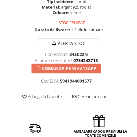
Tip inchidere:
surub
Material:
argint 925 rodiat
Culoare:
verde
STOC EPUIZAT
Durata de livrare:
1-2 zile lucratoare
ALERTA STOC
Cod Produs:
845C22N
Ai nevoie de ajutor?
0754242713
COMANDA PE WHATSAPP
Cod EAN:
5941944001577
Adauga la Favorite
Cere informatii
AMBALARE CADOU PREMIUM LA
TOATE COMENZILE