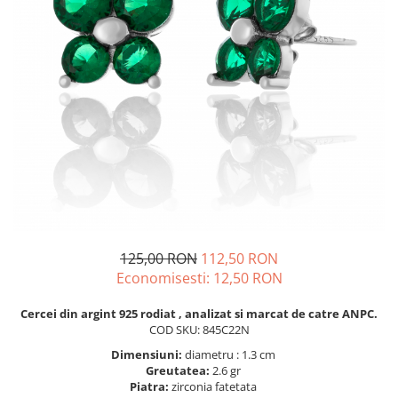
BIJUTERII PENTRU COPII
INELE
INELE
BUTONI
PIERCING
BRATARA TIP ROZARIU
SETURI BIJUTERII
LANTURI TIP ROZARIU
ACE DE CRAVATA
BRATARI PENTRU PICIOR
BUTONI
125,00 RON
112,50 RON
Economisesti:
12,50
RON
Cercei din argint 925 rodiat , analizat si marcat de catre ANPC.
COD SKU: 845C22N
Dimensiuni:
diametru : 1.3 cm
Greutatea:
2.6 gr
Piatra:
zirconia fatetata