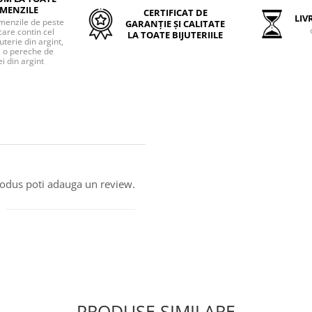
MENZILE
CERTIFICAT DE
LIVR
menzile de peste
GARANȚIE ȘI CALITATE
care contin cel
LA TOATE BIJUTERIILE
uterie din argint,
o pereche de
i din argint
produs poti adauga un review.
PRODUSE SIMILARE