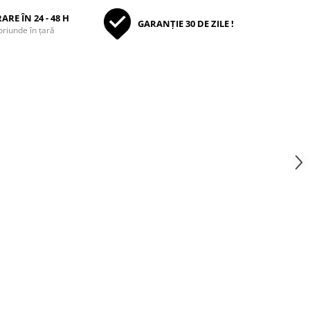
ARE ÎN 24 - 48 H
GARANȚIE 30 DE ZILE !
oriunde în țară