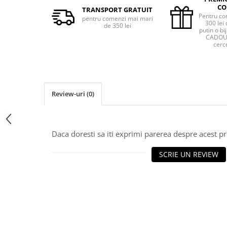
CO
TRANSPORT GRATUIT
Pentru co
pentru comenzi mai mari
300 lei 
de 350 lei
putin o bij
CADOU 
cerce
Review-uri
(0)
Daca doresti sa iti exprimi parerea despre acest 
SCRIE UN REVIEW