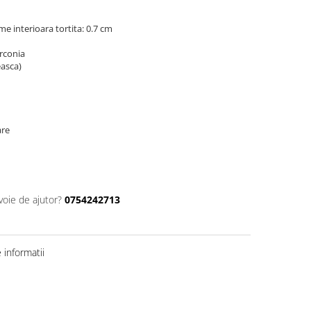
me interioara tortita: 0.7 cm
irconia
easca)
are
voie de ajutor?
0754242713
informatii