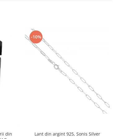
-10%
-10%
rii din
Lant din argint 925, Sonis Silver
Cercei di