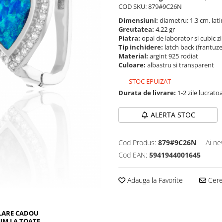
COD SKU: 879#9C26N
Dimensiuni:
diametru: 1.3 cm, lati
Greutatea:
4.22 gr
Piatra:
opal de laborator si cubic z
Tip inchidere:
latch back (frantuz
Material:
argint 925 rodiat
Culoare:
albastru si transparent
STOC EPUIZAT
Durata de livrare:
1-2 zile lucrato
ALERTA STOC
Cod Produs:
879#9C26N
Ai ne
Cod EAN:
5941944001645
Adauga la Favorite
Cere 
LARE CADOU
UM LA TOATE