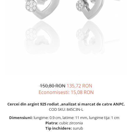
BIJUTERII PENTRU COPII
INELE
INELE
BUTONI
PIERCING
BRATARA TIP ROZARIU
SETURI BIJUTERII
LANTURI TIP ROZARIU
ACE DE CRAVATA
BRATARI PENTRU PICIOR
BUTONI
150,80 RON
135,72 RON
Economisesti:
15,08
RON
Cercei din argint 925 rodiat ,analizat si marcat de catre ANPC.
COD SKU: 845C3N-L
Dimensiuni:
lungime: 0.9 cm, latime: 11 mm, lungime tija: 1 cm
Piatra:
cubic zirconia
Tip inchidere:
surub