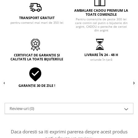
AMBALARE CADOU PREMIUM LA
TOATE COMENZILE
TRANSPORT GRATUIT
Pentru comenzile de peste 300 lei
pentru comenzi mai mari de 350 lei
care contin cel putin o bijuterie din
argint, CADOU o pereche de cercei
din argint
LIVRARE ÎN 24 - 48 H
CERTIFICAT DE GARANȚIE ȘI
CALITATE LA TOATE BIJUTERIILE
oriunde în țară
GARANȚIE 30 DE ZILE !
Review-uri
(0)
Daca doresti sa iti exprimi parerea despre acest produs