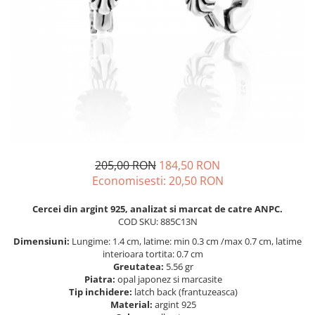
BIJUTERII PENTRU COPII
INELE
INELE
BUTONI
PIERCING
BRATARA TIP ROZARIU
SETURI BIJUTERII
LANTURI TIP ROZARIU
ACE DE CRAVATA
BRATARI PENTRU PICIOR
BUTONI
205,00 RON
184,50 RON
Economisesti:
20,50
RON
Cercei din argint 925, analizat si marcat de catre ANPC.
COD SKU: 885C13N
Dimensiuni:
Lungime: 1.4 cm, latime: min 0.3 cm /max 0.7 cm, latime
interioara tortita: 0.7 cm
Greutatea:
5.56 gr
Piatra:
opal japonez si marcasite
Tip inchidere:
latch back (frantuzeasca)
Material:
argint 925