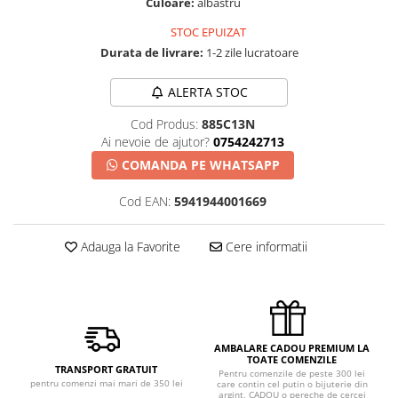
Culoare:
albastru
STOC EPUIZAT
Durata de livrare:
1-2 zile lucratoare
ALERTA STOC
Cod Produs:
885C13N
Ai nevoie de ajutor?
0754242713
COMANDA PE WHATSAPP
Cod EAN:
5941944001669
Adauga la Favorite
Cere informatii
AMBALARE CADOU PREMIUM LA
TOATE COMENZILE
TRANSPORT GRATUIT
Pentru comenzile de peste 300 lei
pentru comenzi mai mari de 350 lei
care contin cel putin o bijuterie din
argint, CADOU o pereche de cercei