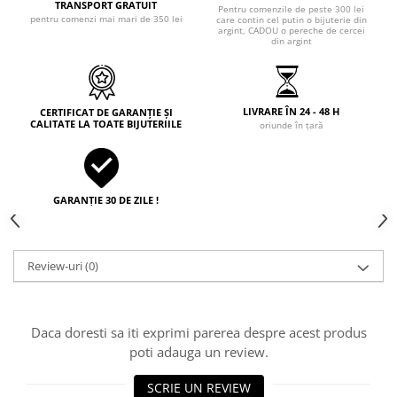
TRANSPORT GRATUIT
Pentru comenzile de peste 300 lei
pentru comenzi mai mari de 350 lei
care contin cel putin o bijuterie din
argint, CADOU o pereche de cercei
din argint
LIVRARE ÎN 24 - 48 H
CERTIFICAT DE GARANȚIE ȘI
CALITATE LA TOATE BIJUTERIILE
oriunde în țară
GARANȚIE 30 DE ZILE !
Review-uri
(0)
Daca doresti sa iti exprimi parerea despre acest produs
poti adauga un review.
SCRIE UN REVIEW