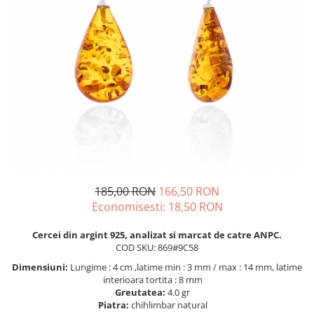
BIJUTERII PENTRU COPII
INELE
INELE
BUTONI
PIERCING
BRATARA TIP ROZARIU
SETURI BIJUTERII
LANTURI TIP ROZARIU
ACE DE CRAVATA
BRATARI PENTRU PICIOR
BUTONI
185,00 RON
166,50 RON
Economisesti:
18,50
RON
Cercei din argint 925, analizat si marcat de catre ANPC.
COD SKU: 869#9C58
Dimensiuni:
Lungime : 4 cm ,latime min : 3 mm / max : 14 mm, latime
interioara tortita : 8 mm
Greutatea:
4.0 gr
Piatra:
chihlimbar natural