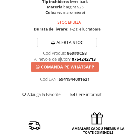
Tip inchidere:
lever back
Material:
argint 925
Culoare:
maro(miere)
STOC EPUIZAT
Durata de livrare:
1-2 zile lucratoare
ALERTA STOC
Cod Produs:
869#9C58
Ai nevoie de ajutor?
0754242713
COMANDA PE WHATSAPP
Cod EAN:
5941944001621
Adauga la Favorite
Cere informatii
AMBALARE CADOU PREMIUM LA
TOATE COMENZILE