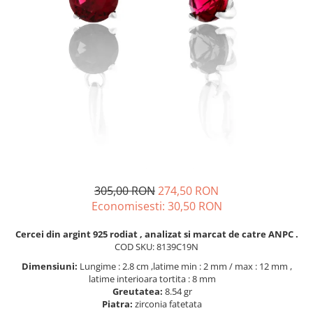
BIJUTERII PENTRU COPII
INELE
INELE
BUTONI
PIERCING
BRATARA TIP ROZARIU
SETURI BIJUTERII
LANTURI TIP ROZARIU
ACE DE CRAVATA
BRATARI PENTRU PICIOR
BUTONI
305,00 RON
274,50 RON
Economisesti:
30,50
RON
Cercei din argint 925 rodiat , analizat si marcat de catre ANPC .
COD SKU: 8139C19N
Dimensiuni:
Lungime : 2.8 cm ,latime min : 2 mm / max : 12 mm ,
latime interioara tortita : 8 mm
Greutatea:
8.54 gr
Piatra:
zirconia fatetata