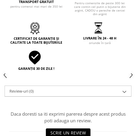
TRANSPORT GRATUIT
Pentru comenzile de peste 300 lei
pentru comenzi mai mari de 350 lei
care contin cel putin o bijuterie din
argint, CADOU o pereche de cercei
din argint
LIVRARE ÎN 24 - 48 H
CERTIFICAT DE GARANȚIE ȘI
CALITATE LA TOATE BIJUTERIILE
oriunde în țară
GARANȚIE 30 DE ZILE !
Review-uri
(0)
Daca doresti sa iti exprimi parerea despre acest produs
poti adauga un review.
SCRIE UN REVIEW