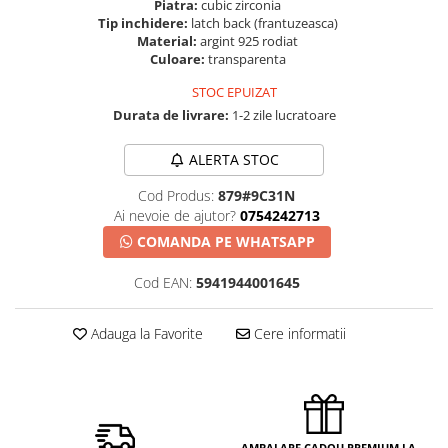
Piatra:
cubic zirconia
Tip inchidere:
latch back (frantuzeasca)
Material:
argint 925 rodiat
Culoare:
transparenta
STOC EPUIZAT
Durata de livrare:
1-2 zile lucratoare
ALERTA STOC
Cod Produs:
879#9C31N
Ai nevoie de ajutor?
0754242713
COMANDA PE WHATSAPP
Cod EAN:
5941944001645
Adauga la Favorite
Cere informatii
AMBALARE CADOU PREMIUM LA