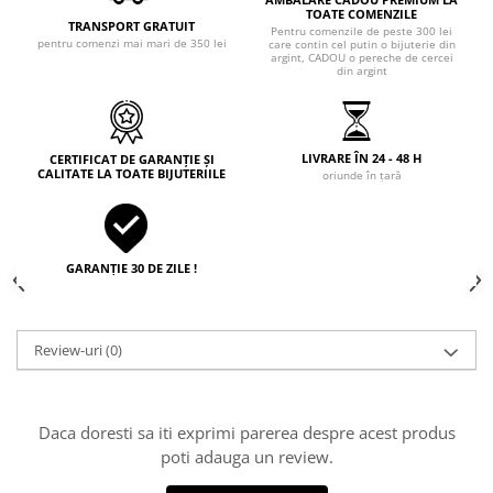
TOATE COMENZILE
TRANSPORT GRATUIT
Pentru comenzile de peste 300 lei
pentru comenzi mai mari de 350 lei
care contin cel putin o bijuterie din
argint, CADOU o pereche de cercei
din argint
LIVRARE ÎN 24 - 48 H
CERTIFICAT DE GARANȚIE ȘI
CALITATE LA TOATE BIJUTERIILE
oriunde în țară
GARANȚIE 30 DE ZILE !
Review-uri
(0)
Daca doresti sa iti exprimi parerea despre acest produs
poti adauga un review.