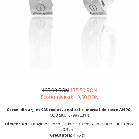
BIJUTERII PENTRU COPII
INELE
INELE
BUTONI
PIERCING
BRATARA TIP ROZARIU
SETURI BIJUTERII
LANTURI TIP ROZARIU
ACE DE CRAVATA
BRATARI PENTRU PICIOR
BUTONI
195,00 RON
175,50 RON
Economisesti:
19,50
RON
Cercei din argint 925 rodiat , analizat si marcat de catre ANPC .
COD SKU: 879#9C31N
Dimensiuni:
Lungime : 1.8 cm ,latime : 0.9 cm, latime interioara tortita
: 0.9 cm
Greutatea:
4.76 gr