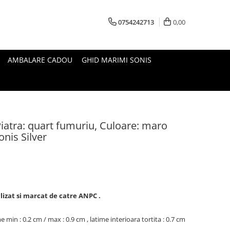
0754242713
0,00
AMBALARE CADOU
GHID MARIMI SONIS
Piatra: quart fumuriu, Culoare: maro
onis Silver
alizat si marcat de catre ANPC .
e min : 0.2 cm / max : 0.9 cm , latime interioara tortita : 0.7 cm