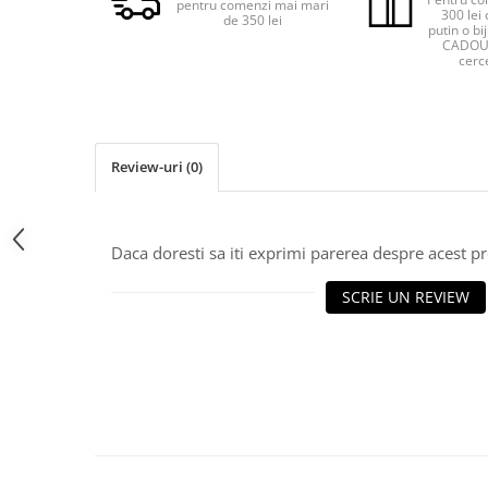
pentru comenzi mai mari
300 lei 
de 350 lei
putin o bij
CADOU 
cerce
Review-uri
(0)
Daca doresti sa iti exprimi parerea despre acest 
SCRIE UN REVIEW