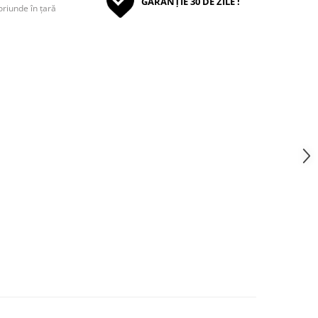
GARANȚIE 30 DE ZILE !
oriunde în țară