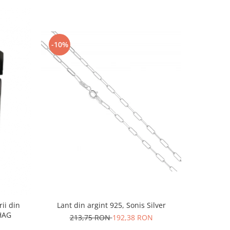
-10%
-10%
rii din
Lant din argint 925, Sonis Silver
Cercei di
AG1HAG
carlig af
213,75 RON
192,38 RON
Culoare:
74,