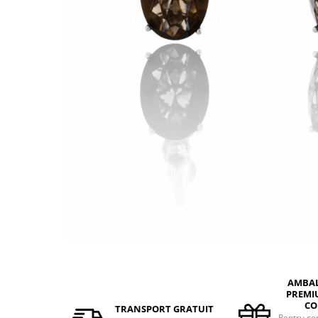
BIJUTERII PENTRU COPII
INELE
INELE
BUTONI
PIERCING
BRATARA TIP ROZARIU
SETURI BIJUTERII
LANTURI TIP ROZARIU
ACE DE CRAVATA
BRATARI PENTRU PICIOR
BUTONI
AMBA
PREMI
CO
TRANSPORT GRATUIT
Pentru co