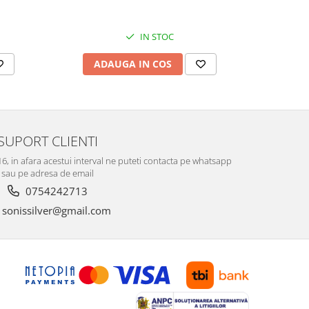
IN STOC
ADAUGA IN COS
V
SUPORT CLIENTI
-16, in afara acestui interval ne puteti contacta pe whatsapp
sau pe adresa de email
0754242713
sonissilver@gmail.com