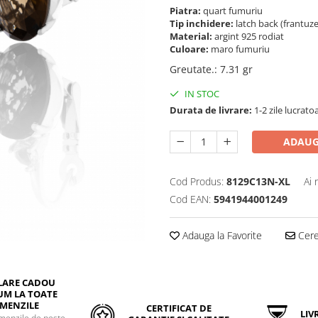
Piatra:
quart fumuriu
Tip inchidere:
latch back (frantuz
Material:
argint 925 rodiat
Culoare:
maro fumuriu
Greutate.
:
7.31 gr
IN STOC
Durata de livrare:
1-2 zile lucrato
ADAUG
Cod Produs:
8129C13N-XL
Ai 
Cod EAN:
5941944001249
Adauga la Favorite
Cere 
LARE CADOU
UM LA TOATE
MENZILE
CERTIFICAT DE
LIVR
menzile de peste