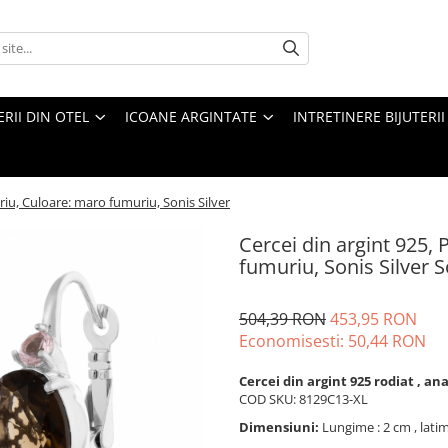
ERII DIN OTEL
ICOANE ARGINTATE
INTRETINERE BIJUTERII
uriu, Culoare: maro fumuriu, Sonis Silver
Cercei din argint 925, 
fumuriu, Sonis Silver S
504,39 RON
453,95 RON
Economisesti:
50,44
RON
Cercei din argint 925 rodiat , an
COD SKU: 8129C13-XL
Dimensiuni:
Lungime : 2 cm , latim