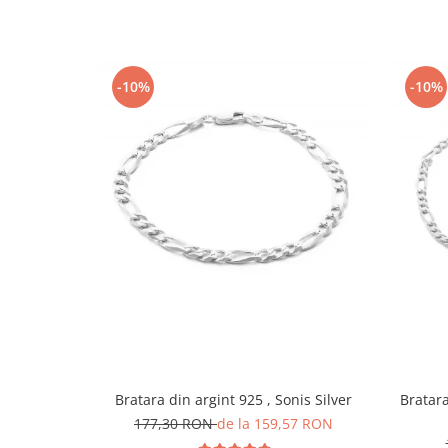
-10%
-10%
Bratara din argint 925 , Sonis Silver
Bratara 
177,30 RON
de la 159,57 RON