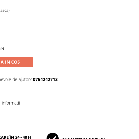
easca)
are
A IN COS
nevoie de ajutor?
0754242713
informatii
ARE ÎN 24 - 48 H