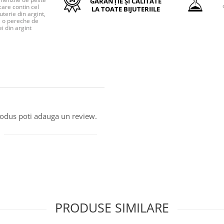
GARANȚIE ȘI CALITATE
care contin cel
LA TOATE BIJUTERIILE
uterie din argint,
o pereche de
i din argint
produs poti adauga un review.
PRODUSE SIMILARE