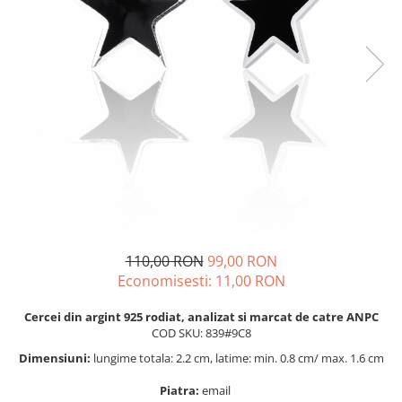
BIJUTERII PENTRU COPII
INELE
INELE
BUTONI
PIERCING
BRATARA TIP ROZARIU
SETURI BIJUTERII
LANTURI TIP ROZARIU
ACE DE CRAVATA
BRATARI PENTRU PICIOR
BUTONI
110,00 RON
99,00 RON
Economisesti:
11,00
RON
Cercei din argint 925 rodiat, analizat si marcat de catre ANPC
COD SKU: 839#9C8
Dimensiuni:
lungime totala: 2.2 cm, latime: min. 0.8 cm/ max. 1.6 cm
Piatra:
email