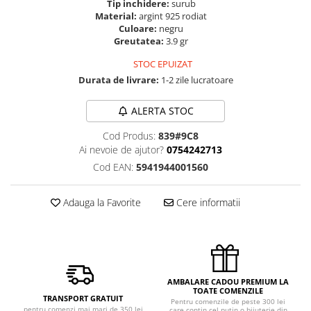
Tip inchidere:
surub
Material:
argint 925 rodiat
Culoare:
negru
Greutatea:
3.9 gr
STOC EPUIZAT
Durata de livrare:
1-2 zile lucratoare
ALERTA STOC
Cod Produs:
839#9C8
Ai nevoie de ajutor?
0754242713
Cod EAN:
5941944001560
Adauga la Favorite
Cere informatii
AMBALARE CADOU PREMIUM LA
TOATE COMENZILE
TRANSPORT GRATUIT
Pentru comenzile de peste 300 lei
pentru comenzi mai mari de 350 lei
care contin cel putin o bijuterie din