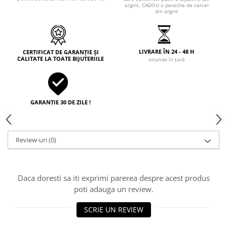
argint, CADOU o pereche de cercei
din argint
LIVRARE ÎN 24 - 48 H
CERTIFICAT DE GARANȚIE ȘI
CALITATE LA TOATE BIJUTERIILE
oriunde în țară
GARANȚIE 30 DE ZILE !
Review-uri
(0)
Daca doresti sa iti exprimi parerea despre acest produs
poti adauga un review.
SCRIE UN REVIEW