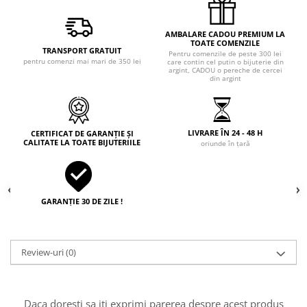
AMBALARE CADOU PREMIUM LA
TOATE COMENZILE
TRANSPORT GRATUIT
Pentru comenzile de peste 300 lei
pentru comenzi mai mari de 350 lei
care contin cel putin o bijuterie din
argint, CADOU o pereche de cercei
din argint
LIVRARE ÎN 24 - 48 H
CERTIFICAT DE GARANȚIE ȘI
CALITATE LA TOATE BIJUTERIILE
oriunde în țară
GARANȚIE 30 DE ZILE !
Review-uri
(0)
Daca doresti sa iti exprimi parerea despre acest produs