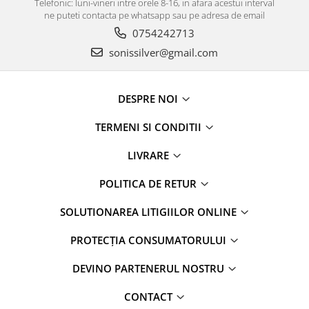
Telefonic: luni-vineri intre orele 8-16, in afara acestui interval
ne puteti contacta pe whatsapp sau pe adresa de email
0754242713
sonissilver@gmail.com
DESPRE NOI
TERMENI SI CONDITII
LIVRARE
POLITICA DE RETUR
SOLUTIONAREA LITIGIILOR ONLINE
PROTECȚIA CONSUMATORULUI
DEVINO PARTENERUL NOSTRU
CONTACT