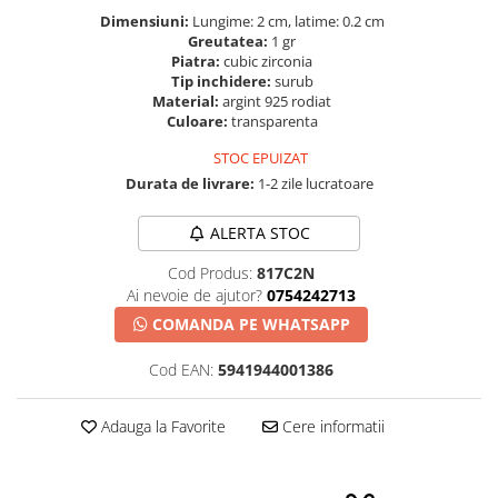
Dimensiuni:
Lungime: 2 cm, latime: 0.2 cm
Greutatea:
1 gr
Piatra:
cubic zirconia
Tip inchidere:
surub
Material:
argint 925 rodiat
Culoare:
transparenta
STOC EPUIZAT
Durata de livrare:
1-2 zile lucratoare
ALERTA STOC
Cod Produs:
817C2N
Ai nevoie de ajutor?
0754242713
COMANDA PE WHATSAPP
Cod EAN:
5941944001386
Adauga la Favorite
Cere informatii