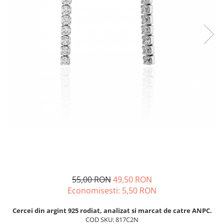
BIJUTERII PENTRU COPII
INELE
INELE
BUTONI
PIERCING
BRATARA TIP ROZARIU
SETURI BIJUTERII
LANTURI TIP ROZARIU
ACE DE CRAVATA
BRATARI PENTRU PICIOR
BUTONI
55,00 RON
49,50 RON
Economisesti:
5,50
RON
Cercei din argint 925 rodiat, analizat si marcat de catre ANPC.
COD SKU: 817C2N