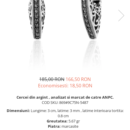
BIJUTERII PENTRU COPII
INELE
INELE
BUTONI
PIERCING
BRATARA TIP ROZARIU
SETURI BIJUTERII
LANTURI TIP ROZARIU
ACE DE CRAVATA
BRATARI PENTRU PICIOR
BUTONI
185,00 RON
166,50 RON
Economisesti:
18,50
RON
Cercei din argint , analizat si marcat de catre ANPC.
COD SKU: 869#9C75N-5487
Dimensiuni:
Lungime: 3 cm, latime: 3 mm , latime interioara tortita:
0.8 cm
Greutatea:
5.67 gr
Piatra:
marcasite