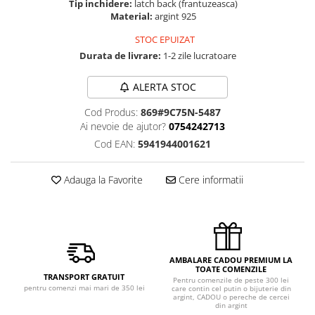
Tip inchidere:
latch back (frantuzeasca)
Material:
argint 925
STOC EPUIZAT
Durata de livrare:
1-2 zile lucratoare
ALERTA STOC
Cod Produs:
869#9C75N-5487
Ai nevoie de ajutor?
0754242713
Cod EAN:
5941944001621
Adauga la Favorite
Cere informatii
AMBALARE CADOU PREMIUM LA
TOATE COMENZILE
TRANSPORT GRATUIT
Pentru comenzile de peste 300 lei
pentru comenzi mai mari de 350 lei
care contin cel putin o bijuterie din
argint, CADOU o pereche de cercei
din argint