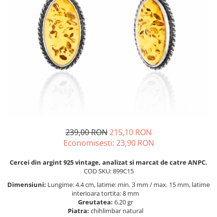
BIJUTERII PENTRU COPII
INELE
INELE
BUTONI
PIERCING
BRATARA TIP ROZARIU
SETURI BIJUTERII
LANTURI TIP ROZARIU
ACE DE CRAVATA
BRATARI PENTRU PICIOR
BUTONI
239,00 RON
215,10 RON
Economisesti:
23,90
RON
Cercei din argint 925 vintage, analizat si marcat de catre ANPC.
COD SKU: 899C15
Dimensiuni:
Lungime: 4.4 cm, latime: min. 3 mm / max. 15 mm, latime
interioara tortita: 8 mm
Greutatea:
6.20 gr
Piatra:
chihlimbar natural