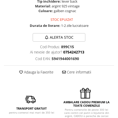
Tip inchidere:
lever back
Material:
argint 925 vintage
Culoare:
galben cognac
STOC EPUIZAT
Durata de livrare:
1-2 zile lucratoare
ALERTA STOC
Cod Produs:
899C15
Ai nevoie de ajutor?
0754242713
Cod EAN:
5941944001690
Adauga la Favorite
Cere informatii
AMBALARE CADOU PREMIUM LA
TOATE COMENZILE
TRANSPORT GRATUIT
Pentru comenzile de peste 300 lei
pentru comenzi mai mari de 350 lei
care contin cel putin o bijuterie din
argint, CADOU o pereche de cercei