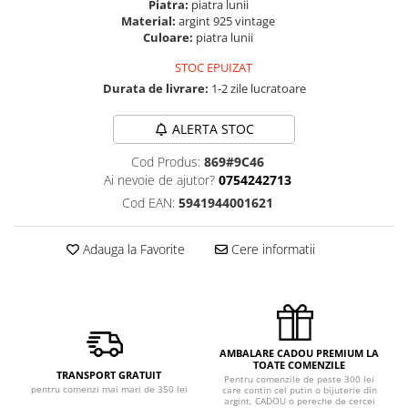
Piatra:
piatra lunii
Material:
argint 925 vintage
Culoare:
piatra lunii
STOC EPUIZAT
Durata de livrare:
1-2 zile lucratoare
ALERTA STOC
Cod Produs:
869#9C46
Ai nevoie de ajutor?
0754242713
Cod EAN:
5941944001621
Adauga la Favorite
Cere informatii
AMBALARE CADOU PREMIUM LA
TOATE COMENZILE
TRANSPORT GRATUIT
Pentru comenzile de peste 300 lei
pentru comenzi mai mari de 350 lei
care contin cel putin o bijuterie din
argint, CADOU o pereche de cercei