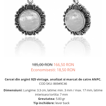
BIJUTERII PENTRU COPII
INELE
INELE
BUTONI
PIERCING
BRATARA TIP ROZARIU
SETURI BIJUTERII
LANTURI TIP ROZARIU
ACE DE CRAVATA
BRATARI PENTRU PICIOR
BUTONI
185,00 RON
166,50 RON
Economisesti:
18,50
RON
Cercei din argint 925 vintage, analizat si marcat de catre ANPC.
COD SKU: 869#9C46
Dimensiuni:
Lungime: 3.3 cm, latime: min. 3 mm / max. 17 mm, latime
interioara tortita: 7 mm
Greutatea:
5.83 gr
Tip inchidere:
lever back