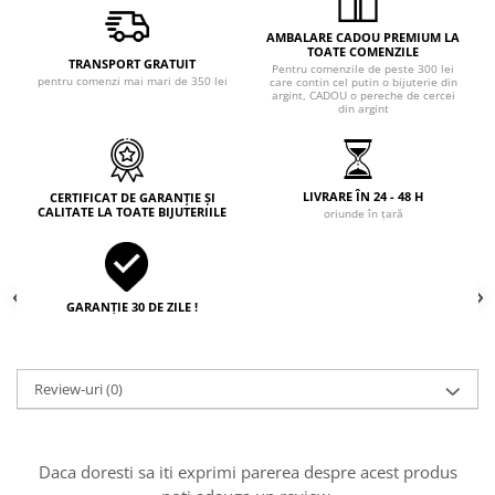
AMBALARE CADOU PREMIUM LA
TOATE COMENZILE
TRANSPORT GRATUIT
Pentru comenzile de peste 300 lei
pentru comenzi mai mari de 350 lei
care contin cel putin o bijuterie din
argint, CADOU o pereche de cercei
din argint
LIVRARE ÎN 24 - 48 H
CERTIFICAT DE GARANȚIE ȘI
CALITATE LA TOATE BIJUTERIILE
oriunde în țară
GARANȚIE 30 DE ZILE !
Review-uri
(0)
Daca doresti sa iti exprimi parerea despre acest produs