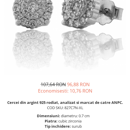
BIJUTERII PENTRU COPII
INELE
INELE
BUTONI
PIERCING
BRATARA TIP ROZARIU
SETURI BIJUTERII
LANTURI TIP ROZARIU
ACE DE CRAVATA
BRATARI PENTRU PICIOR
BUTONI
107,64 RON
96,88 RON
Economisesti:
10,76
RON
Cercei din argint 925 rodiat, analizat si marcat de catre ANPC.
COD SKU: 827C7N-XL
Dimensiuni:
diametru: 0.7 cm
Piatra:
cubic zirconia
Tip inchidere:
surub