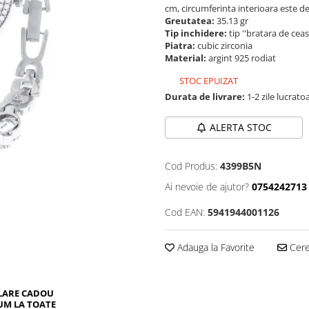
cm, circumferinta interioara este d
Greutatea:
35.13 gr
Tip inchidere:
tip ''bratara de ceas
Piatra:
cubic zirconia
Material:
argint 925 rodiat
STOC EPUIZAT
Durata de livrare:
1-2 zile lucrato
ALERTA STOC
Cod Produs:
4399B5N
Ai nevoie de ajutor?
0754242713
Cod EAN:
5941944001126
Adauga la Favorite
Cere 
LARE CADOU
UM LA TOATE