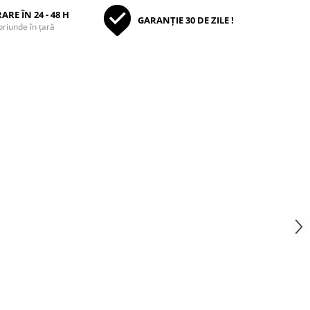
ARE ÎN 24 - 48 H
GARANȚIE 30 DE ZILE !
oriunde în țară