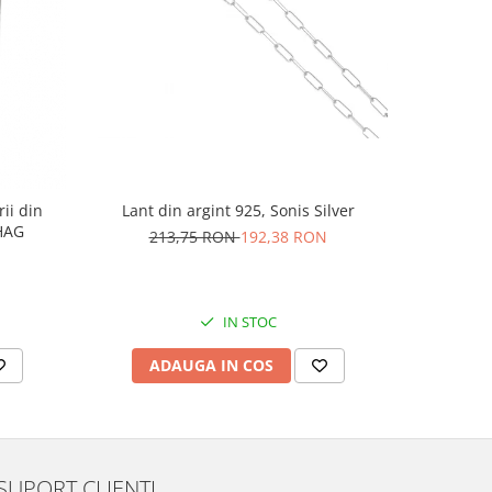
-10%
rii din
Lant din argint 925, Sonis Silver
Cercei di
AG1HAG
carlig af
213,75 RON
192,38 RON
Culoare:
74,
IN STOC
ADAUGA IN COS
V
SUPORT CLIENTI