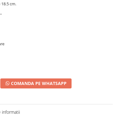
e 18.5 cm.
''
are
COMANDA PE WHATSAPP
informatii