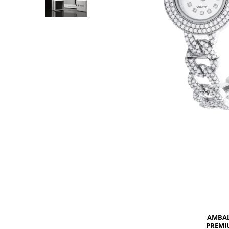
BIJUTERII PENTRU COPII
INELE
INELE
BUTONI
PIERCING
BRATARA TIP ROZARIU
SETURI BIJUTERII
LANTURI TIP ROZARIU
ACE DE CRAVATA
BRATARI PENTRU PICIOR
BUTONI
AMBA
PREMI