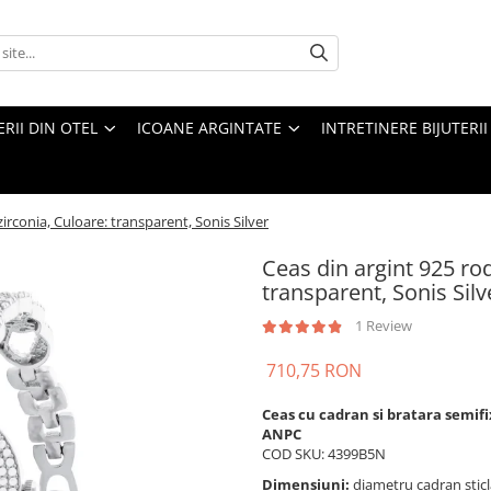
ERII DIN OTEL
ICOANE ARGINTATE
INTRETINERE BIJUTERII
zirconia, Culoare: transparent, Sonis Silver
Ceas din argint 925 rod
transparent, Sonis Silv
1 Review
710,75 RON
Ceas cu cadran si bratara semifix
ANPC
COD SKU: 4399B5N
Dimensiuni:
diametru cadran sticl