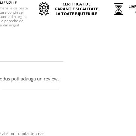
MENZILE
CERTIFICAT DE
LIVR
menzile de peste
GARANȚIE ȘI CALITATE
care contin cel
LA TOATE BIJUTERIILE
uterie din argint,
o pereche de
i din argint
produs poti adauga un review.
orate multumita de ceas,