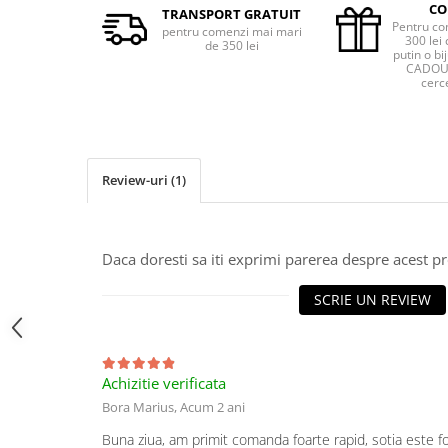
CO
TRANSPORT GRATUIT
Pentru co
pentru comenzi mai mari
300 lei 
de 350 lei
putin o bij
CADOU 
cerce
Review-uri
(1)
Daca doresti sa iti exprimi parerea despre acest 
SCRIE UN REVIEW
Achizitie verificata
Bora Marius,
Acum 2 ani
Buna ziua, am primit comanda foarte rapid, sotia este f