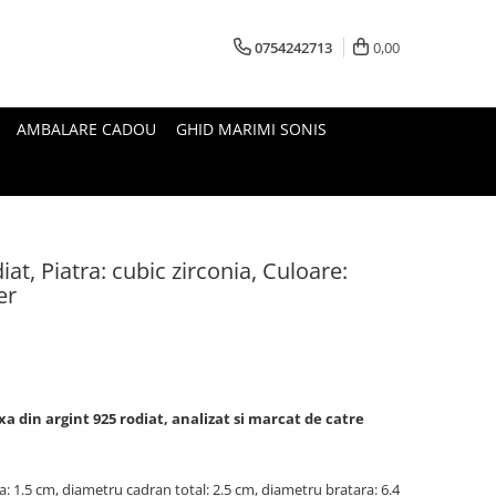
0754242713
0,00
AMBALARE CADOU
GHID MARIMI SONIS
iat, Piatra: cubic zirconia, Culoare:
er
a din argint 925 rodiat, analizat si marcat de catre
a: 1.5 cm, diametru cadran total: 2.5 cm, diametru bratara: 6.4