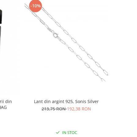
-10%
-10%
rii din
Lant din argint 925, Sonis Silver
Cercei di
AG1HAG
carlig af
213,75 RON
192,38 RON
Culoare:
74,
IN STOC