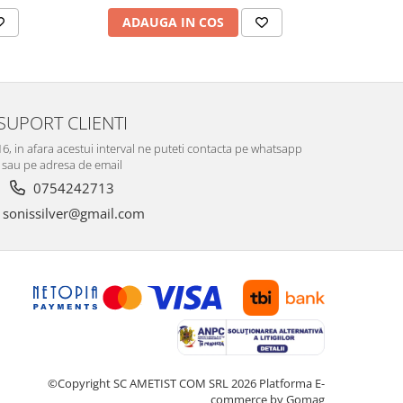
ADAUGA IN COS
V
SUPORT CLIENTI
-16, in afara acestui interval ne puteti contacta pe whatsapp
sau pe adresa de email
0754242713
sonissilver@gmail.com
©Copyright SC AMETIST COM SRL 2026
Platforma E-
commerce by Gomag