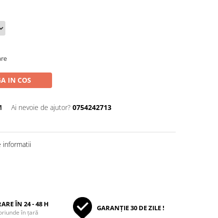
are
A IN COS
M
Ai nevoie de ajutor?
0754242713
informatii
ARE ÎN 24 - 48 H
GARANȚIE 30 DE ZILE !
oriunde în țară