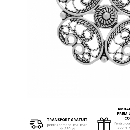
BIJUTERII PENTRU COPII
INELE
INELE
BUTONI
PIERCING
BRATARA TIP ROZARIU
SETURI BIJUTERII
LANTURI TIP ROZARIU
ACE DE CRAVATA
BRATARI PENTRU PICIOR
BUTONI
AMBA
PREMI
CO
TRANSPORT GRATUIT
Pentru co
pentru comenzi mai mari
300 lei 
de 350 lei