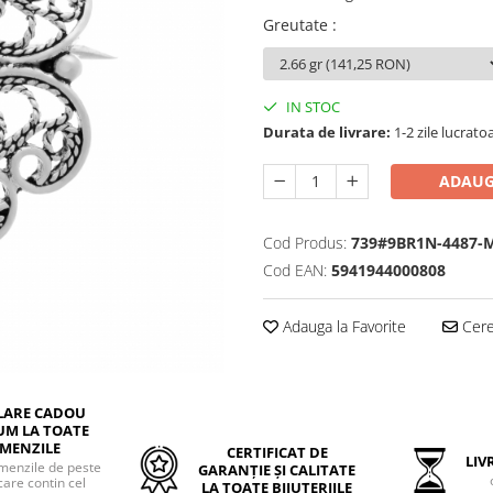
Greutate
:
IN STOC
Durata de livrare:
1-2 zile lucrato
ADAUG
Cod Produs:
739#9BR1N-4487-
Cod EAN:
5941944000808
Adauga la Favorite
Cere 
LARE CADOU
UM LA TOATE
MENZILE
CERTIFICAT DE
LIVR
menzile de peste
GARANȚIE ȘI CALITATE
care contin cel
LA TOATE BIJUTERIILE