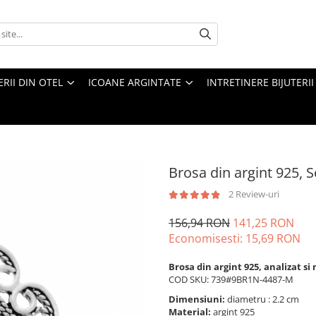
ERII DIN OTEL
ICOANE ARGINTATE
INTRETINERE BIJUTERII
Brosa din argint 925, S
2 Review-uri
156,94 RON
141,25 RON
Economisesti:
15,69
RON
Brosa din argint 925, analizat s
COD SKU: 739#9BR1N-4487-M
Dimensiuni:
diametru : 2.2 cm
Material:
argint 925