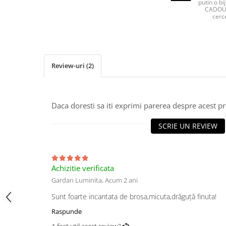
putin o bij
CADOU 
cerce
Review-uri
(2)
Daca doresti sa iti exprimi parerea despre acest 
SCRIE UN REVIEW
Achizitie verificata
Gardan Luminita,
Acum 2 ani
Sunt foarte incantata de brosa,micuta,drăguță finuta!
Raspunde
A fost util acest review?