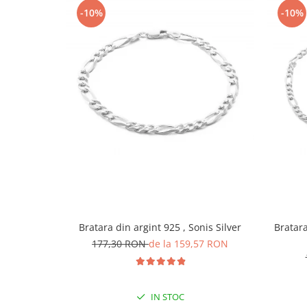
-10%
-10%
Bratara din argint 925 , Sonis Silver
Bratara 
177,30 RON
de la 159,57 RON
IN STOC