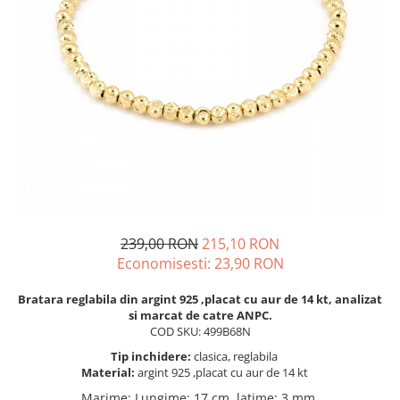
BIJUTERII PENTRU COPII
INELE
INELE
BUTONI
PIERCING
BRATARA TIP ROZARIU
SETURI BIJUTERII
LANTURI TIP ROZARIU
ACE DE CRAVATA
BRATARI PENTRU PICIOR
BUTONI
239,00 RON
215,10 RON
Economisesti:
23,90
RON
Bratara reglabila din argint 925 ,placat cu aur de 14 kt, analizat
si marcat de catre ANPC.
COD SKU: 499B68N
Tip inchidere:
clasica, reglabila
Material:
argint 925 ,placat cu aur de 14 kt
Marime
:
Lungime: 17 cm, latime: 3 mm