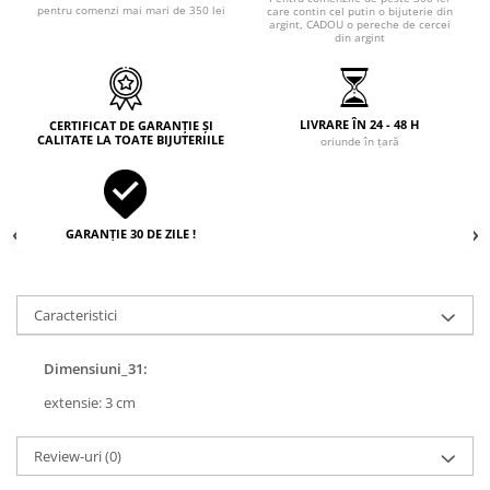
pentru comenzi mai mari de 350 lei
care contin cel putin o bijuterie din
argint, CADOU o pereche de cercei
din argint
LIVRARE ÎN 24 - 48 H
CERTIFICAT DE GARANȚIE ȘI
CALITATE LA TOATE BIJUTERIILE
oriunde în țară
GARANȚIE 30 DE ZILE !
Caracteristici
Dimensiuni_31:
extensie: 3 cm
Review-uri
(0)