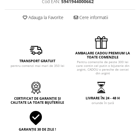
Cod EAN:
5941944000662
Adauga la Favorite
Cere informatii
AMBALARE CADOU PREMIUM LA
TOATE COMENZILE
TRANSPORT GRATUIT
Pentru comenzile de peste 300 lei
pentru comenzi mai mari de 350 lei
care contin cel putin o bijuterie din
argint, CADOU o pereche de cercei
din argint
LIVRARE ÎN 24 - 48 H
CERTIFICAT DE GARANȚIE ȘI
CALITATE LA TOATE BIJUTERIILE
oriunde în țară
GARANȚIE 30 DE ZILE !