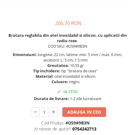
BIJUTERII PENTRU COPII
INELE
INELE
BUTONI
PIERCING
BRATARA TIP ROZARIU
206,70 RON
SETURI BIJUTERII
LANTURI TIP ROZARIU
Bratara reglabila din otel inoxidabil si silicon, cu aplicatii din
ACE DE CRAVATA
rodiu rose.
COD SKU: 4O59#9B3N
BRATARI PENTRU PICIOR
Dimensiuni:
lungime: 22 cm, latime: min. 5 mm / max. 6 mm,
BUTONI
accesorii: L: 5 cm, l: 5 mm
Greutatea:
10.55 gr
Tip inchidere:
tip ''bratara de ceas''
Material:
otel inoxidabil si silicon
Culoare:
negru
IN STOC
Durata de livrare:
1-2 zile lucratoare
ADAUGA IN COS
Cod Produs:
4O59#9B3N
Ai nevoie de ajutor?
0754242713