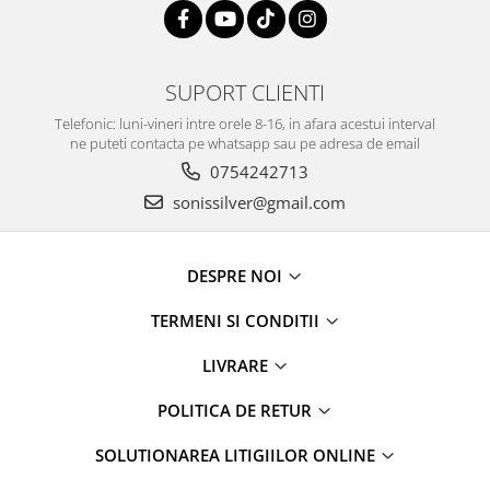
SUPORT CLIENTI
Telefonic: luni-vineri intre orele 8-16, in afara acestui interval
ne puteti contacta pe whatsapp sau pe adresa de email
0754242713
sonissilver@gmail.com
DESPRE NOI
TERMENI SI CONDITII
LIVRARE
POLITICA DE RETUR
SOLUTIONAREA LITIGIILOR ONLINE