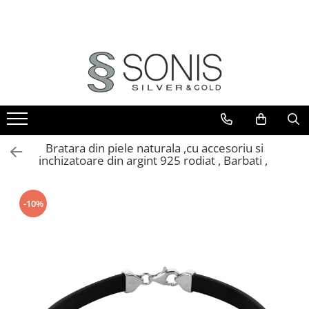
BIJUTERII ARGINT
BIJUTERII DIN AUR
BIJUTERII DIN OTEL
ICOANE ARGINTATE
CERCEI
PANDANTIVE
BRATARI
ICOANE ORTODOXE
BRATARI
PANDANTIVE TIP CRUCE
LANTURI
ICOANE CATOLICE
CEASURI
CERCEI
CRUCIFIXE
LANTURI
LANTURI
Bratara din piele naturala ,cu accesoriu si
inchizatoare din argint 925 rodiat , Barbati ,
LANTURI CU PANDANTIV
Lanturi pentru EA
Lanturi pentru EL
LANTURI TIP ROZARIU
BRATARI
BRATARI TIP ROZARIU
-10%
Bratari pentru EA
PANDANTIVE
Bratari pentru EL
PANDANTIVE TIP CRUCE
BIJUTERII PENTRU COPII
BROSE
BRATARI PENTRU GLEZNA
TALISMANE
PIERCING