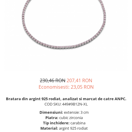
BIJUTERII PENTRU COPII
INELE
INELE
BUTONI
PIERCING
BRATARA TIP ROZARIU
SETURI BIJUTERII
LANTURI TIP ROZARIU
ACE DE CRAVATA
BRATARI PENTRU PICIOR
BUTONI
230,46 RON
207,41 RON
Economisesti:
23,05
RON
Bratara din argint 925 rodiat, analizat si marcat de catre ANPC.
COD SKU: 449#9B12N-XL
Dimensiuni:
extensie: 3 cm
Piatra:
cubic zirconia
Tip inchidere:
carabina
Material:
argint 925 rodiat