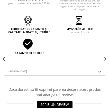
Pentru comenzile de peste 300 lei
pentru comenzi mai mari de 350 lei
care contin cel putin o bijuterie din
argint, CADOU o pereche de cercei
din argint
LIVRARE ÎN 24 - 48 H
CERTIFICAT DE GARANȚIE ȘI
CALITATE LA TOATE BIJUTERIILE
oriunde în țară
GARANȚIE 30 DE ZILE !
Review-uri
(0)
Daca doresti sa iti exprimi parerea despre acest produs
poti adauga un review.
SCRIE UN REVIEW