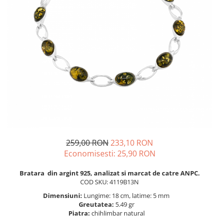
BIJUTERII PENTRU COPII
INELE
INELE
BUTONI
PIERCING
BRATARA TIP ROZARIU
SETURI BIJUTERII
LANTURI TIP ROZARIU
ACE DE CRAVATA
BRATARI PENTRU PICIOR
BUTONI
259,00 RON
233,10 RON
Economisesti:
25,90
RON
Bratara din argint 925, analizat si marcat de catre ANPC.
COD SKU: 4119B13N
Dimensiuni:
Lungime: 18 cm, latime: 5 mm
Greutatea:
5.49 gr
Piatra:
chihlimbar natural