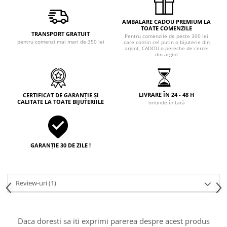
AMBALARE CADOU PREMIUM LA
TOATE COMENZILE
TRANSPORT GRATUIT
Pentru comenzile de peste 300 lei
pentru comenzi mai mari de 350 lei
care contin cel putin o bijuterie din
argint, CADOU o pereche de cercei
din argint
LIVRARE ÎN 24 - 48 H
CERTIFICAT DE GARANȚIE ȘI
CALITATE LA TOATE BIJUTERIILE
oriunde în țară
GARANȚIE 30 DE ZILE !
Review-uri
(1)
Daca doresti sa iti exprimi parerea despre acest produs