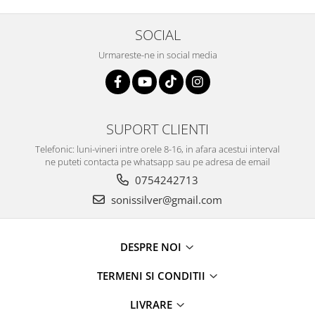
SOCIAL
Urmareste-ne in social media
SUPORT CLIENTI
Telefonic: luni-vineri intre orele 8-16, in afara acestui interval
ne puteti contacta pe whatsapp sau pe adresa de email
0754242713
sonissilver@gmail.com
DESPRE NOI
TERMENI SI CONDITII
LIVRARE