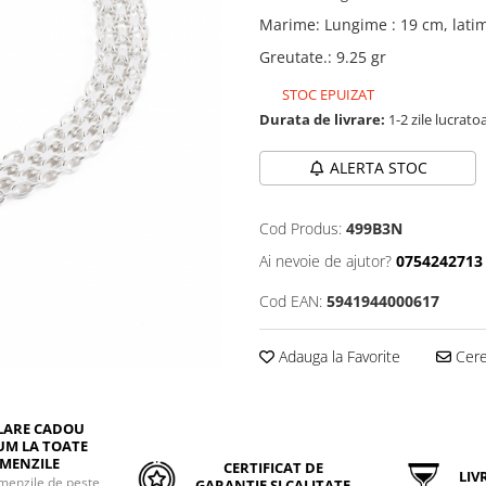
Marime
:
Lungime : 19 cm, lati
Greutate.
:
9.25 gr
STOC EPUIZAT
Durata de livrare:
1-2 zile lucrato
ALERTA STOC
Cod Produs:
499B3N
Ai nevoie de ajutor?
0754242713
Cod EAN:
5941944000617
Adauga la Favorite
Cere 
LARE CADOU
UM LA TOATE
MENZILE
CERTIFICAT DE
LIVR
menzile de peste
GARANȚIE ȘI CALITATE