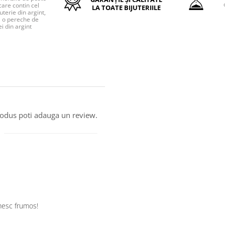
care contin cel
LA TOATE BIJUTERIILE
uterie din argint,
o pereche de
i din argint
produs poti adauga un review.
umesc frumos!