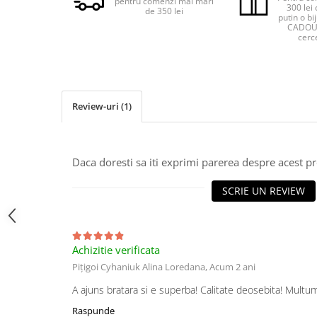
pentru comenzi mai mari
300 lei 
de 350 lei
putin o bij
CADOU 
cerce
Review-uri
(1)
Daca doresti sa iti exprimi parerea despre acest 
SCRIE UN REVIEW
Achizitie verificata
Pițigoi Cyhaniuk Alina Loredana,
Acum 2 ani
A ajuns bratara si e superba! Calitate deosebita! Mult
Raspunde