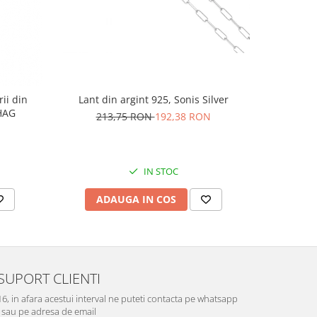
rii din
Lant din argint 925, Sonis Silver
Cercei di
AG1HAG
carlig af
213,75 RON
192,38 RON
Culoare:
74,
IN STOC
ADAUGA IN COS
V
SUPORT CLIENTI
-16, in afara acestui interval ne puteti contacta pe whatsapp
sau pe adresa de email