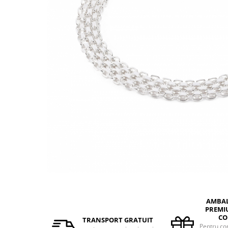
BIJUTERII PENTRU COPII
INELE
INELE
BUTONI
PIERCING
BRATARA TIP ROZARIU
SETURI BIJUTERII
LANTURI TIP ROZARIU
ACE DE CRAVATA
BRATARI PENTRU PICIOR
BUTONI
AMBA
PREMI
CO
TRANSPORT GRATUIT
Pentru co