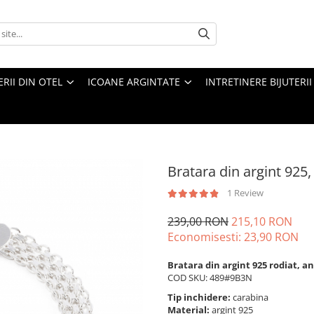
ERII DIN OTEL
ICOANE ARGINTATE
INTRETINERE BIJUTERII
Bratara din argint 925,
1 Review
239,00 RON
215,10 RON
Economisesti:
23,90
RON
Bratara din argint 925 rodiat, a
COD SKU: 489#9B3N
Tip inchidere:
carabina
Material:
argint 925