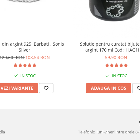
din argint 925 ,Barbati , Sonis
Solutie pentru curatat bijute
Silver
argint 170 ml Cod:1H
120,60 RON
108,54 RON
59,90 RON
IN STOC
IN STOC
VEZI VARIANTE
ADAUGA IN COS
dia
Telefonic: luni-vineri intre orele 8