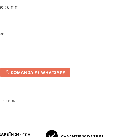
me : 8 mm
are
COMANDA PE WHATSAPP
informatii
ARE ÎN 24 - 48 H
GARANȚIE 30 DE ZILE !