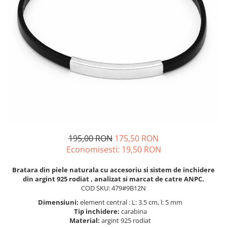
BIJUTERII PENTRU COPII
INELE
INELE
BUTONI
PIERCING
BRATARA TIP ROZARIU
SETURI BIJUTERII
LANTURI TIP ROZARIU
ACE DE CRAVATA
BRATARI PENTRU PICIOR
BUTONI
195,00 RON
175,50 RON
Economisesti:
19,50
RON
Bratara din piele naturala cu accesoriu si sistem de inchidere
din argint 925 rodiat , analizat si marcat de catre ANPC.
COD SKU: 479#9B12N
Dimensiuni:
element central : L: 3.5 cm, l: 5 mm
Tip inchidere:
carabina
Material:
argint 925 rodiat