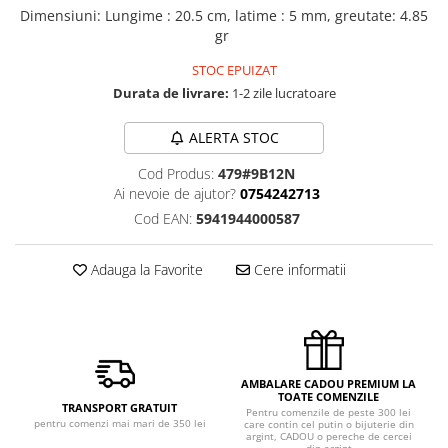
Dimensiuni
:
Lungime : 20.5 cm, latime : 5 mm, greutate: 4.85
gr
STOC EPUIZAT
Durata de livrare:
1-2 zile lucratoare
ALERTA STOC
Cod Produs:
479#9B12N
Ai nevoie de ajutor?
0754242713
Cod EAN:
5941944000587
Adauga la Favorite
Cere informatii
AMBALARE CADOU PREMIUM LA
TOATE COMENZILE
TRANSPORT GRATUIT
Pentru comenzile de peste 300 lei
pentru comenzi mai mari de 350 lei
care contin cel putin o bijuterie din
argint, CADOU o pereche de cercei
din argint