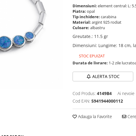
Dimensiuni:
element central: L: 5
Piatra:
opal
Tip inchidere:
carabina
Material:
argint 925 rodiat
Culoare:
albastru
Greutate.
:
11.5 gr
Dimensiuni
:
Lungime: 18 cm, l
STOC EPUIZAT
Durata de livrare:
1-2 zile lucrato
ALERTA STOC
Cod Produs:
4149B4
Ai nevoie 
Cod EAN:
5941944000112
Adauga la Favorite
Cere 