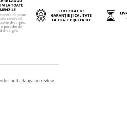
LARE CADOU
UM LA TOATE
MENZILE
CERTIFICAT DE
LIVR
menzile de peste
GARANȚIE ȘI CALITATE
care contin cel
LA TOATE BIJUTERIILE
uterie din argint,
o pereche de
i din argint
produs poti adauga un review.