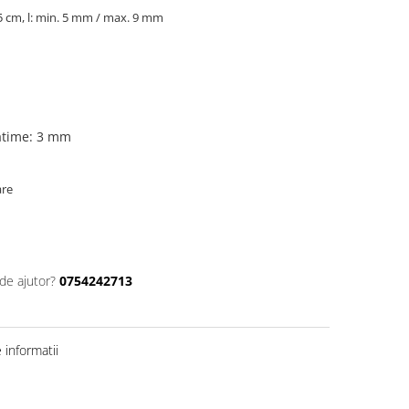
.5 cm, l: min. 5 mm / max. 9 mm
atime: 3 mm
are
de ajutor?
0754242713
informatii