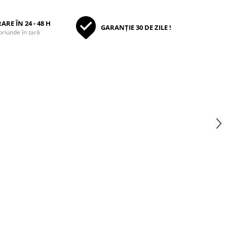
ARE ÎN 24 - 48 H
GARANȚIE 30 DE ZILE !
oriunde în țară