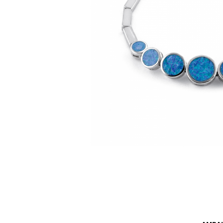
BIJUTERII PENTRU COPII
INELE
INELE
BUTONI
PIERCING
BRATARA TIP ROZARIU
SETURI BIJUTERII
LANTURI TIP ROZARIU
ACE DE CRAVATA
BRATARI PENTRU PICIOR
BUTONI