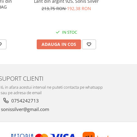
rii din
Lant din argint 925, Sonis Silver
Cercei di
AG1HAG
carlig af
213,75 RON
192,38 RON
Culoare:
74,
IN STOC
ADAUGA IN COS
V
SUPORT CLIENTI
-16, in afara acestui interval ne puteti contacta pe whatsapp
sau pe adresa de email
0754242713
sonissilver@gmail.com