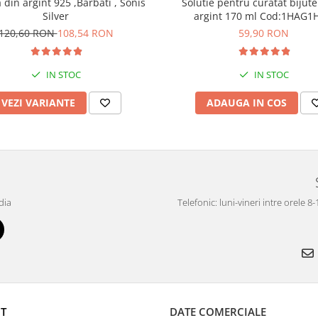
din argint 925 ,Barbati , Sonis
Solutie pentru curatat bijute
Silver
argint 170 ml Cod:1H
120,60 RON
108,54 RON
59,90 RON
IN STOC
IN STOC
VEZI VARIANTE
ADAUGA IN COS
dia
Telefonic: luni-vineri intre orele 8
T
DATE COMERCIALE