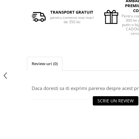
AMBA
PREMI
CO
TRANSPORT GRATUIT
Pentru co
pentru comenzi mai mari
300 lei 
de 350 lei
putin o bij
CADOU 
cerce
Review-uri
(0)
Daca doresti sa iti exprimi parerea despre acest 
SCRIE UN REVIEW