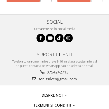
SOCIAL
Urmareste-ne in social media
SUPORT CLIENTI
Telefonic: luni-vineri intre orele 8-16, in afara acestui interval
ne puteti contacta pe whatsapp sau pe adresa de email
0754242713
sonissilver@gmail.com
DESPRE NOI
TERMENI SI CONDITII