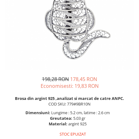
BIJUTERII PENTRU COPII
INELE
INELE
BUTONI
PIERCING
BRATARA TIP ROZARIU
SETURI BIJUTERII
LANTURI TIP ROZARIU
ACE DE CRAVATA
BRATARI PENTRU PICIOR
BUTONI
198,28 RON
178,45 RON
Economisesti:
19,83
RON
Brosa din argint 925 ,analizat si marcat de catre ANPC.
COD SKU: 779#9BR10N
Dimensiuni:
Lungime : 5.2 cm, latime : 2.6 cm
Greutatea:
5.03 gr
Material:
argint 925
STOC EPUIZAT