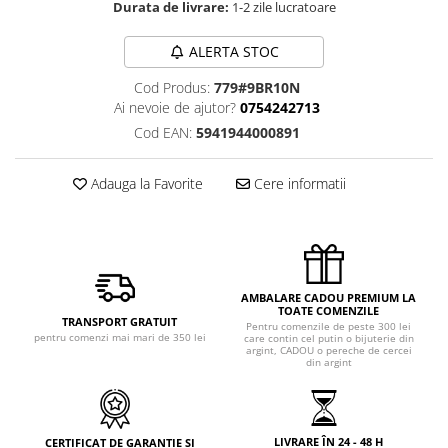
Durata de livrare:
1-2 zile lucratoare
ALERTA STOC
Cod Produs:
779#9BR10N
Ai nevoie de ajutor?
0754242713
Cod EAN:
5941944000891
Adauga la Favorite
Cere informatii
AMBALARE CADOU PREMIUM LA
TOATE COMENZILE
TRANSPORT GRATUIT
Pentru comenzile de peste 300 lei
pentru comenzi mai mari de 350 lei
care contin cel putin o bijuterie din
argint, CADOU o pereche de cercei
din argint
LIVRARE ÎN 24 - 48 H
CERTIFICAT DE GARANȚIE ȘI