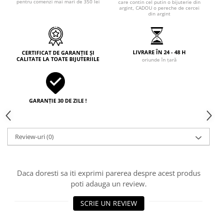
pentru comenzi mai mari de 350 lei
care contin cel putin o bijuterie din
argint, CADOU o pereche de cercei
din argint
LIVRARE ÎN 24 - 48 H
CERTIFICAT DE GARANȚIE ȘI
CALITATE LA TOATE BIJUTERIILE
oriunde în țară
GARANȚIE 30 DE ZILE !
Review-uri
(0)
Daca doresti sa iti exprimi parerea despre acest produs
poti adauga un review.
SCRIE UN REVIEW