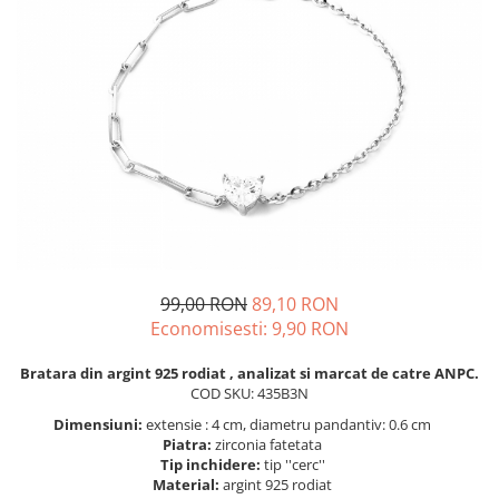
BIJUTERII PENTRU COPII
INELE
INELE
BUTONI
PIERCING
BRATARA TIP ROZARIU
SETURI BIJUTERII
LANTURI TIP ROZARIU
ACE DE CRAVATA
BRATARI PENTRU PICIOR
BUTONI
99,00 RON
89,10 RON
Economisesti:
9,90
RON
Bratara din argint 925 rodiat , analizat si marcat de catre ANPC.
COD SKU: 435B3N
Dimensiuni:
extensie : 4 cm, diametru pandantiv: 0.6 cm
Piatra:
zirconia fatetata
Tip inchidere:
tip ''cerc''
Material:
argint 925 rodiat