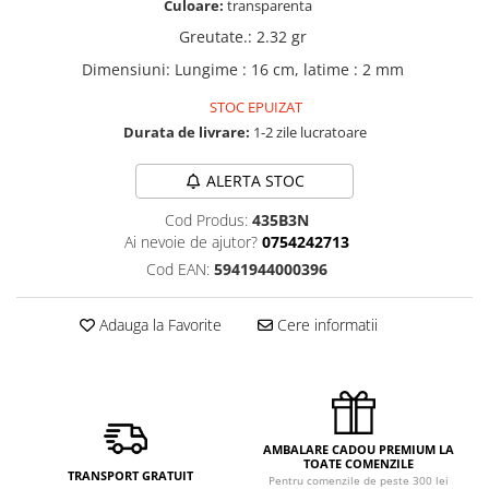
Culoare:
transparenta
Greutate.
:
2.32 gr
Dimensiuni
:
Lungime : 16 cm, latime : 2 mm
STOC EPUIZAT
Durata de livrare:
1-2 zile lucratoare
ALERTA STOC
Cod Produs:
435B3N
Ai nevoie de ajutor?
0754242713
Cod EAN:
5941944000396
Adauga la Favorite
Cere informatii
AMBALARE CADOU PREMIUM LA
TOATE COMENZILE
TRANSPORT GRATUIT
Pentru comenzile de peste 300 lei