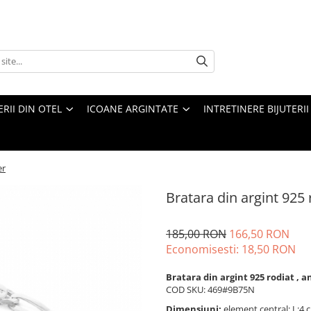
ERII DIN OTEL
ICOANE ARGINTATE
INTRETINERE BIJUTERII
er
Bratara din argint 925 
185,00 RON
166,50 RON
Economisesti:
18,50
RON
Bratara din argint 925 rodiat , 
COD SKU: 469#9B75N
Dimensiuni:
element central: L:4 