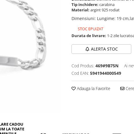
Tip inchidere:
carabina
Material:
argint 925 rodiat
Dimensiuni
:
Lungime: 19 cm,la
STOC EPUIZAT
Durata de livrare:
1-2 zile lucrato
ALERTA STOC
Cod Produs:
469#9B75N
Ai ne
Cod EAN:
5941944000549
Adauga la Favorite
Cere 
LARE CADOU
UM LA TOATE
MENZILE