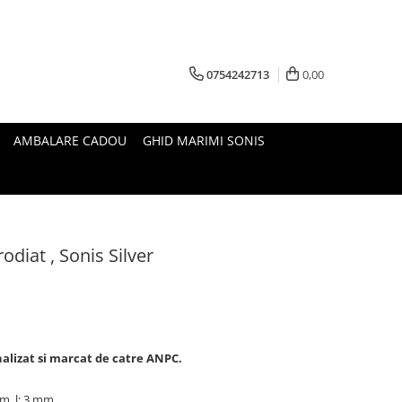
0754242713
0,00
AMBALARE CADOU
GHID MARIMI SONIS
rodiat , Sonis Silver
analizat si marcat de catre ANPC.
cm, l: 3 mm