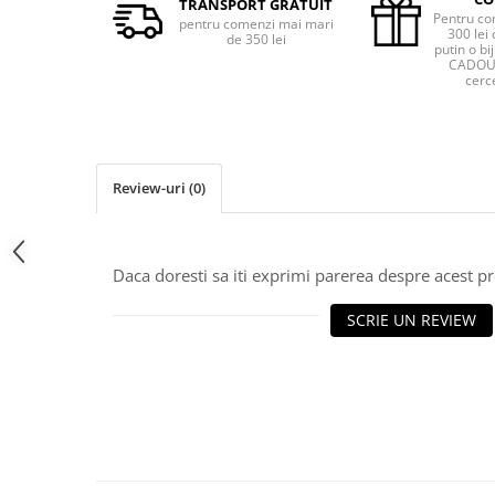
TRANSPORT GRATUIT
Pentru co
pentru comenzi mai mari
300 lei 
de 350 lei
putin o bij
CADOU 
cerce
Review-uri
(0)
Daca doresti sa iti exprimi parerea despre acest 
SCRIE UN REVIEW