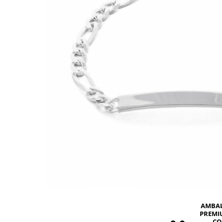
BIJUTERII PENTRU COPII
INELE
INELE
BUTONI
PIERCING
BRATARA TIP ROZARIU
SETURI BIJUTERII
LANTURI TIP ROZARIU
ACE DE CRAVATA
BRATARI PENTRU PICIOR
BUTONI
AMBA
PREMI
CO