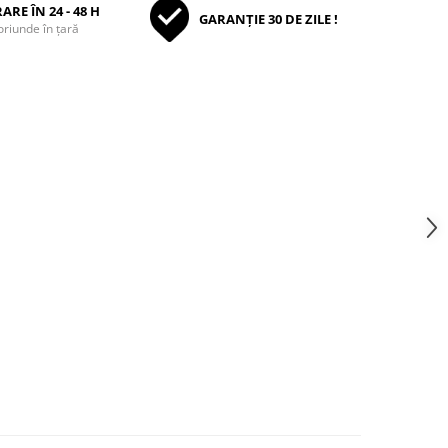
ARE ÎN 24 - 48 H
GARANȚIE 30 DE ZILE !
oriunde în țară