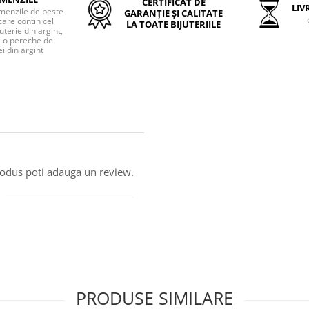
CERTIFICAT DE
LIVR
menzile de peste
GARANȚIE ȘI CALITATE
care contin cel
LA TOATE BIJUTERIILE
uterie din argint,
o pereche de
i din argint
produs poti adauga un review.
PRODUSE SIMILARE