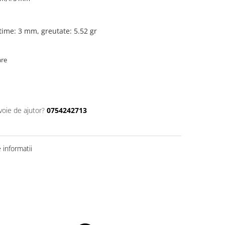
time: 3 mm, greutate: 5.52 gr
are
voie de ajutor?
0754242713
informatii