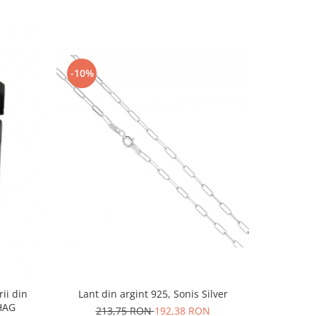
-10%
-10%
rii din
Lant din argint 925, Sonis Silver
Cercei di
AG1HAG
carlig af
213,75 RON
192,38 RON