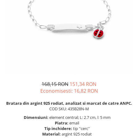
BIJUTERII PENTRU COPII
INELE
INELE
BUTONI
PIERCING
BRATARA TIP ROZARIU
SETURI BIJUTERII
LANTURI TIP ROZARIU
ACE DE CRAVATA
BRATARI PENTRU PICIOR
BUTONI
168,15 RON
151,34 RON
Economisesti:
16,82
RON
Bratara din argint 925 rodiat, analizat si marcat de catre ANPC.
COD SKU: 435B28N-M
Dimensiuni:
element central; L: 2.7 cm, l: 5 mm
Piatra:
email
Tip inchidere:
tip ''cerc''
Material:
argint 925 rodiat