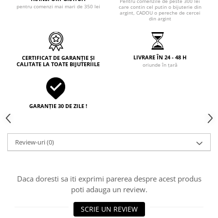
Pentru comenzile de peste 300 lei
pentru comenzi mai mari de 350 lei
care contin cel putin o bijuterie din
argint, CADOU o pereche de cercei
din argint
LIVRARE ÎN 24 - 48 H
CERTIFICAT DE GARANȚIE ȘI
CALITATE LA TOATE BIJUTERIILE
oriunde în țară
GARANȚIE 30 DE ZILE !
Review-uri
(0)
Daca doresti sa iti exprimi parerea despre acest produs
poti adauga un review.
SCRIE UN REVIEW