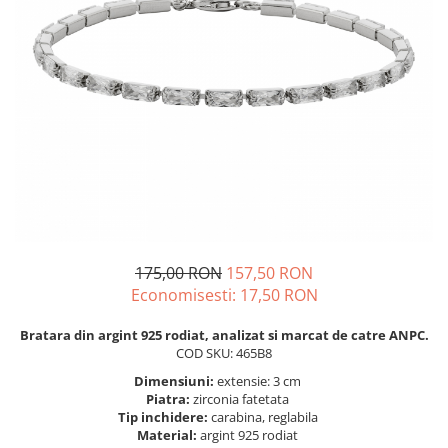
BIJUTERII PENTRU COPII
INELE
INELE
BUTONI
PIERCING
BRATARA TIP ROZARIU
SETURI BIJUTERII
LANTURI TIP ROZARIU
ACE DE CRAVATA
BRATARI PENTRU PICIOR
BUTONI
175,00 RON
157,50 RON
Economisesti:
17,50
RON
Bratara din argint 925 rodiat, analizat si marcat de catre ANPC.
COD SKU: 465B8
Dimensiuni:
extensie: 3 cm
Piatra:
zirconia fatetata
Tip inchidere:
carabina, reglabila
Material:
argint 925 rodiat