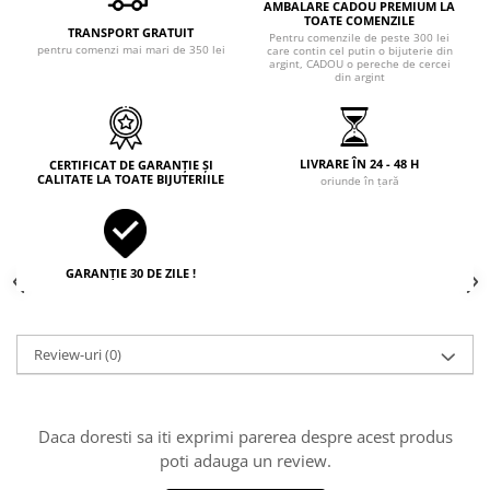
AMBALARE CADOU PREMIUM LA
TOATE COMENZILE
TRANSPORT GRATUIT
Pentru comenzile de peste 300 lei
pentru comenzi mai mari de 350 lei
care contin cel putin o bijuterie din
argint, CADOU o pereche de cercei
din argint
LIVRARE ÎN 24 - 48 H
CERTIFICAT DE GARANȚIE ȘI
CALITATE LA TOATE BIJUTERIILE
oriunde în țară
GARANȚIE 30 DE ZILE !
Review-uri
(0)
Daca doresti sa iti exprimi parerea despre acest produs
poti adauga un review.