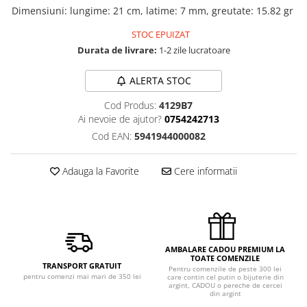
Dimensiuni
:
lungime: 21 cm, latime: 7 mm, greutate: 15.82 gr
STOC EPUIZAT
Durata de livrare:
1-2 zile lucratoare
ALERTA STOC
Cod Produs:
4129B7
Ai nevoie de ajutor?
0754242713
Cod EAN:
5941944000082
Adauga la Favorite
Cere informatii
AMBALARE CADOU PREMIUM LA
TOATE COMENZILE
TRANSPORT GRATUIT
Pentru comenzile de peste 300 lei
pentru comenzi mai mari de 350 lei
care contin cel putin o bijuterie din
argint, CADOU o pereche de cercei
din argint