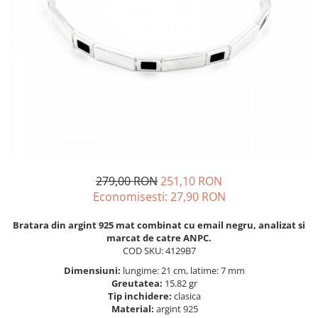
BIJUTERII PENTRU COPII
INELE
INELE
BUTONI
PIERCING
BRATARA TIP ROZARIU
SETURI BIJUTERII
LANTURI TIP ROZARIU
ACE DE CRAVATA
BRATARI PENTRU PICIOR
BUTONI
279,00 RON
251,10 RON
Economisesti:
27,90
RON
Bratara din argint 925 mat combinat cu email negru, analizat si
marcat de catre ANPC.
COD SKU: 4129B7
Dimensiuni:
lungime: 21 cm, latime: 7 mm
Greutatea:
15.82 gr
Tip inchidere:
clasica
Material:
argint 925