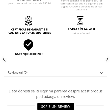
Pentru comenzile de peste 300 lei
pentru comenzi mai mari de 350 lei
care contin cel putin o bijuterie din
argint, CADOU o pereche de cercei
din argint
LIVRARE ÎN 24 - 48 H
CERTIFICAT DE GARANȚIE ȘI
CALITATE LA TOATE BIJUTERIILE
oriunde în țară
GARANȚIE 30 DE ZILE !
Review-uri
(0)
Daca doresti sa iti exprimi parerea despre acest produs
poti adauga un review.
SCRIE UN REVIEW