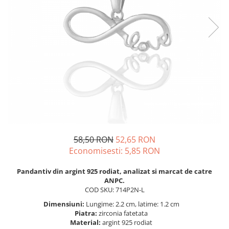
BIJUTERII PENTRU COPII
INELE
INELE
BUTONI
PIERCING
BRATARA TIP ROZARIU
SETURI BIJUTERII
LANTURI TIP ROZARIU
ACE DE CRAVATA
BRATARI PENTRU PICIOR
BUTONI
58,50 RON
52,65 RON
Economisesti:
5,85
RON
Pandantiv din argint 925 rodiat, analizat si marcat de catre
ANPC.
COD SKU: 714P2N-L
Dimensiuni:
Lungime: 2.2 cm, latime: 1.2 cm
Piatra:
zirconia fatetata
Material:
argint 925 rodiat