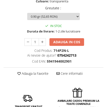
Culoare:
transparenta
Greutate
:
IN STOC
Durata de livrare:
1-2 zile lucratoare
ADAUGA IN COS
Cod Produs:
714P2N-L
Ai nevoie de ajutor?
0754242713
Cod EAN:
5941944002901
Adauga la Favorite
Cere informatii
AMBALARE CADOU PREMIUM LA
TOATE COMENZILE
TRANSPORT GRATUIT