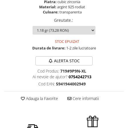
Piatra:
cubic zirconia
Material:
argint 925 rodiat
Culoare:
transparenta
Greutate.
:
STOC EPUIZAT
Durata de livrare:
1-2 zile lucratoare
ALERTA STOC
Cod Produs:
719#9P9N-XL
Ai nevoie de ajutor?
0754242713
Cod EAN:
5941944002949
Adauga la Favorite
Cere informatii