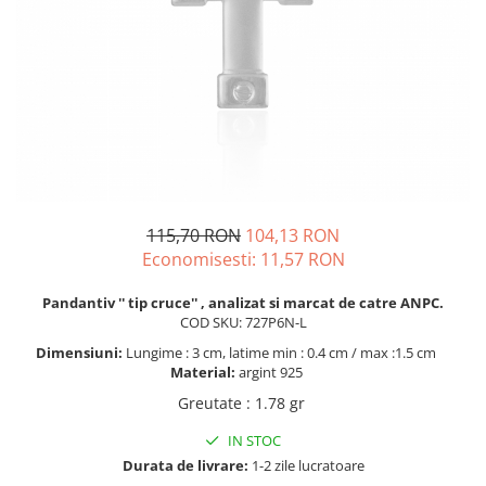
BIJUTERII PENTRU COPII
INELE
INELE
BUTONI
PIERCING
BRATARA TIP ROZARIU
SETURI BIJUTERII
LANTURI TIP ROZARIU
ACE DE CRAVATA
BRATARI PENTRU PICIOR
BUTONI
115,70 RON
104,13 RON
Economisesti:
11,57
RON
Pandantiv '' tip cruce''
, analizat si marcat de catre ANPC.
COD SKU: 727P6N-L
Dimensiuni:
Lungime : 3 cm, latime min : 0.4 cm / max :1.5 cm
Material:
argint 925
Greutate
:
1.78 gr
IN STOC
Durata de livrare:
1-2 zile lucratoare