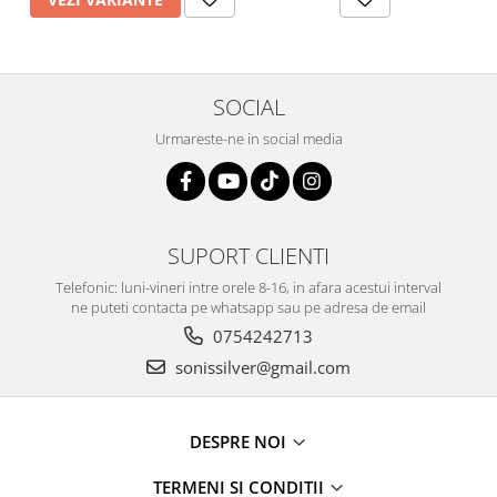
SOCIAL
Urmareste-ne in social media
SUPORT CLIENTI
Telefonic: luni-vineri intre orele 8-16, in afara acestui interval
ne puteti contacta pe whatsapp sau pe adresa de email
0754242713
sonissilver@gmail.com
DESPRE NOI
TERMENI SI CONDITII