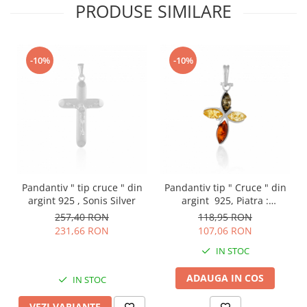
PRODUSE SIMILARE
-10%
-10%
Pandantiv " tip cruce " din
Pandantiv tip " Cruce " din
argint 925 , Sonis Silver
argint 925, Piatra :
chihlimbar natural ,
257,40 RON
118,95 RON
Culoare : multicolor ,Sonis
231,66 RON
107,06 RON
Silver
IN STOC
ADAUGA IN COS
IN STOC
VEZI VARIANTE