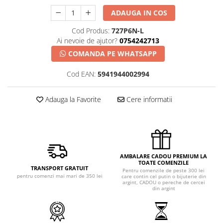
ADAUGA IN COS
Cod Produs:
727P6N-L
Ai nevoie de ajutor?
0754242713
COMANDA PE WHATSAPP
Cod EAN:
5941944002994
Adauga la Favorite
Cere informatii
AMBALARE CADOU PREMIUM LA
TOATE COMENZILE
TRANSPORT GRATUIT
Pentru comenzile de peste 300 lei
pentru comenzi mai mari de 350 lei
care contin cel putin o bijuterie din
argint, CADOU o pereche de cercei
din argint