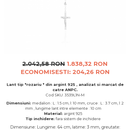
BIJUTERII PENTRU COPII
INELE
INELE
BUTONI
PIERCING
BRATARA TIP ROZARIU
SETURI BIJUTERII
LANTURI TIP ROZARIU
ACE DE CRAVATA
BRATARI PENTRU PICIOR
BUTONI
2.042,58 RON
1.838,32 RON
ECONOMISESTI:
204,26
RON
Lant tip "rozariu " din argint 925 , analizat si marcat de
catre ANPC.
Cod SKU: 3539L1N-M
Dimensiuni:
medalion : L : 1.5 cm, l: 10 mm, cruce : L : 3.7 cm, l: 2
mm , lungime lant intre elemente : 10 cm
Material:
argint 925
Tip inchidere:
fara sistem de inchidere
Dimensiune
:
Lungime: 64 cm, latime: 3 mm, greutate: